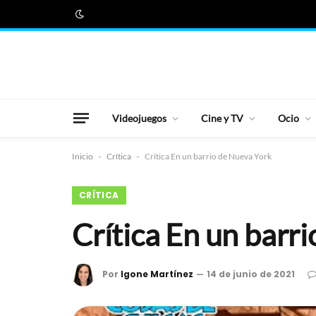
Videojuegos
Cine y TV
Ocio
Inicio
-
Crítica
-
Crítica En un barrio de Nueva York
CRÍTICA
Crítica En un barr
Por
Igone Martínez
14 de junio de 2021