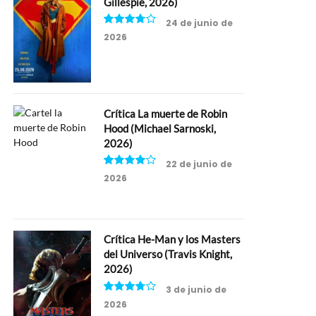
Gillespie, 2026)
24 de junio de
2026
7.5
Crítica La muerte de Robin
Hood (Michael Sarnoski,
2026)
22 de junio de
2026
8
Crítica He-Man y los Masters
del Universo (Travis Knight,
2026)
3 de junio de
2026
7.5