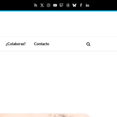
RSS
X
Instagram
YouTube
Twitch
Threads
Bluesky
Facebook
LinkedIn
(Twitter)
¿Colaboras?
Contacto