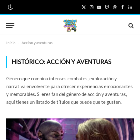
X
Instagram
YouTube
Twitch
Threads
Faceboo
Link
(Twitter)
Inicio
-
Acción y aventuras
HISTÓRICO:
ACCIÓN Y AVENTURAS
Género que combina intensos combates, exploración y
narrativa envolvente para ofrecer experiencias emocionantes
y memorables. Si eres fan del género de acción y aventuras,
aquí tienes un listado de títulos que puede que te gusten.