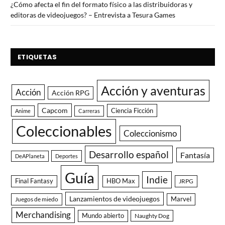
¿Cómo afecta el fin del formato físico a las distribuidoras y
editoras de videojuegos? – Entrevista a Tesura Games
ETIQUETAS
Acción y aventuras
Acción
Acción RPG
Capcom
Ciencia Ficción
Anime
Carreras
Coleccionables
Coleccionismo
Desarrollo español
Fantasía
DeAPlaneta
Deportes
Guía
Indie
Final Fantasy
HBO Max
JRPG
Lanzamientos de videojuegos
Juegos de miedo
Marvel
Merchandising
Mundo abierto
Naughty Dog