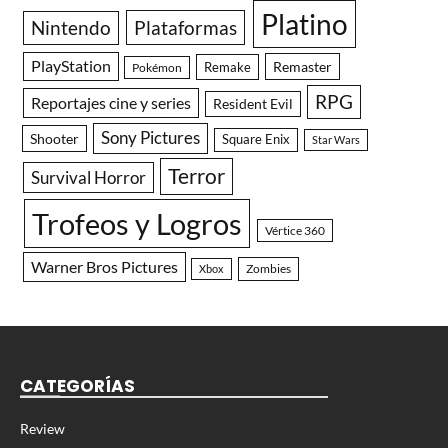
Platino
Nintendo
Plataformas
PlayStation
Remaster
Remake
Pokémon
RPG
Reportajes cine y series
Resident Evil
Sony Pictures
Shooter
Square Enix
Star Wars
Terror
Survival Horror
Trofeos y Logros
Vértice 360
Warner Bros Pictures
Zombies
Xbox
CATEGORÍAS
Review