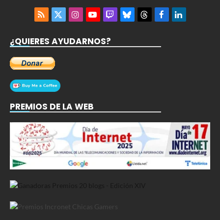
RSS
X
Instagram
YouTube
Twitch
Bluesky
Threads
Facebook
LinkedIn
(Twitter)
¿QUIERES AYUDARNOS?
PREMIOS DE LA WEB