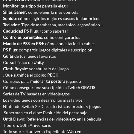
Monitor
: qué tipo de pantalla elegir
Sillas Gamer
: cómo elegir la más cómoda
Sonido
: cómo elegir los mejores cascos inalámbricos
Teclados
: Tipo de membrana, mecánico, ergonómico…
Caducidad PS Plus
: ¿cómo saberla?
Controles parentales
: cómo configurarlos
Mando de PS3 en PS4
: cómo conectarlo sin cables
PS Plus
: compartir juegos digitales y suscripción
Guías
de tus juegos favoritos
Curso básico de
Unity
Clash Royale
: vocabulario del juego
¿Qué significa el código
PEGI
?
Consejos para
mejorar tu postura
jugando
Cómo conseguir una suscripción a Twitch
GRATIS
Series de TV basadas en videojuegos
Los videojuegos con desarrollos más largos
Nintendo Switch 2 – Características, precios y juegos
Superman en el cine: Evolución del personaje
Until Dawn: Referencias del videojuego en la película
Tiburón: 50th Aniversario
Todo sobre el universo Expediente Warren