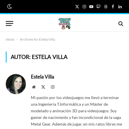
X
Instagram
YouTube
Twitch
Threads
Faceboo
Link
(Twitter)
Inicio
-
Archives for Estela Villa
AUTOR:
ESTELA VILLA
Estela Villa
Website
X
Instagram
(Twitter)
Mi pasión por los videojuegos me llevó a terminar
una Ingeniería T.Informática y un Máster de
modelado y animación 3D para videojuegos. Soy
gamer de nacimiento y fan incondicional de la saga
Metal Gear. Además de jugar, en mis ratos libres me