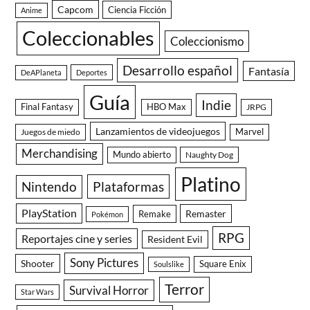
Capcom
Ciencia Ficción
Anime
Coleccionables
Coleccionismo
Desarrollo español
Fantasía
DeAPlaneta
Deportes
Guía
Indie
Final Fantasy
HBO Max
JRPG
Lanzamientos de videojuegos
Juegos de miedo
Marvel
Merchandising
Mundo abierto
Naughty Dog
Platino
Nintendo
Plataformas
PlayStation
Remaster
Remake
Pokémon
RPG
Reportajes cine y series
Resident Evil
Sony Pictures
Shooter
Square Enix
Soulslike
Terror
Survival Horror
Star Wars