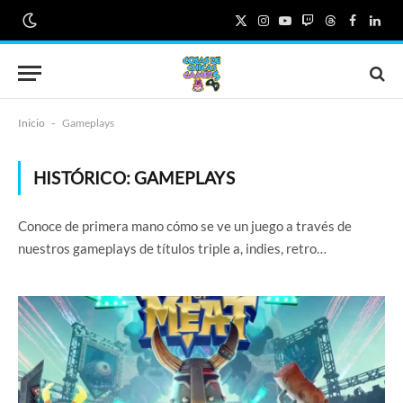
X
Instagram
YouTube
Twitch
Threads
Faceboo
Link
(Twitter)
Inicio
-
Gameplays
HISTÓRICO:
GAMEPLAYS
Conoce de primera mano cómo se ve un juego a través de
nuestros gameplays de títulos triple a, indies, retro…