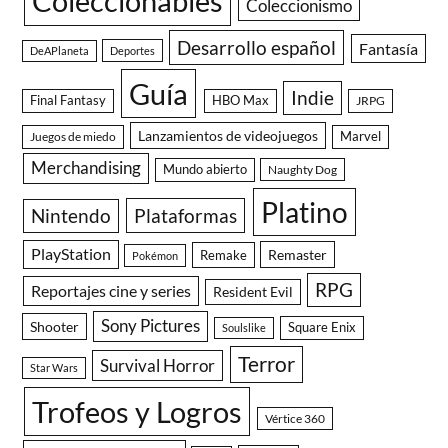
Coleccionables
Coleccionismo
Desarrollo español
Fantasía
DeAPlaneta
Deportes
Guía
Indie
Final Fantasy
HBO Max
JRPG
Lanzamientos de videojuegos
Juegos de miedo
Marvel
Merchandising
Mundo abierto
Naughty Dog
Platino
Nintendo
Plataformas
PlayStation
Remaster
Remake
Pokémon
RPG
Reportajes cine y series
Resident Evil
Sony Pictures
Shooter
Square Enix
Soulslike
Terror
Survival Horror
Star Wars
Trofeos y Logros
Vértice 360