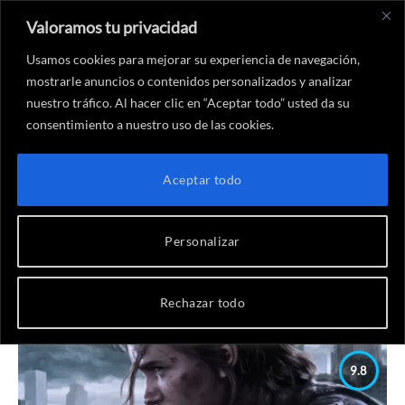
Valoramos tu privacidad
X
Instagram
YouTube
Twitch
Threads
Faceboo
Link
(Twitter)
Usamos cookies para mejorar su experiencia de navegación,
mostrarle anuncios o contenidos personalizados y analizar
nuestro tráfico. Al hacer clic en “Aceptar todo” usted da su
consentimiento a nuestro uso de las cookies.
Inicio
-
Naughty Dog
HISTÓRICO:
NAUGHTY DOG
Aceptar todo
Naughty Dog es el estudio creador de sagas icónicas como
Personalizar
Uncharted y The Last of Us y de los ya míticos Crash
Bandicoot y Jack and Dexter. Innovación y narrativa en
videojuegos de alta calidad.
Rechazar todo
9.8