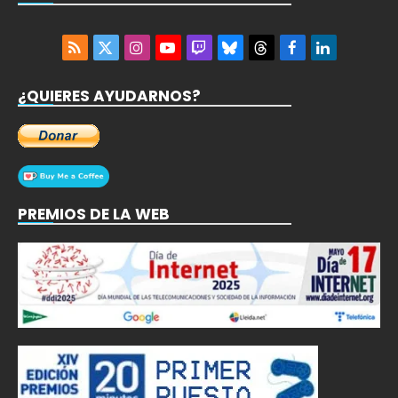
RSS
X
Instagram
YouTube
Twitch
Bluesky
Threads
Facebook
LinkedIn
(Twitter)
¿QUIERES AYUDARNOS?
PREMIOS DE LA WEB