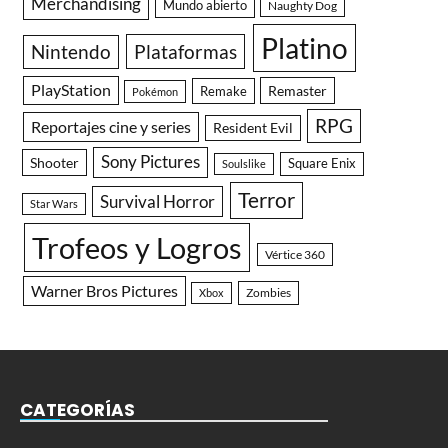
Merchandising
Mundo abierto
Naughty Dog
Platino
Nintendo
Plataformas
PlayStation
Remaster
Remake
Pokémon
RPG
Reportajes cine y series
Resident Evil
Sony Pictures
Shooter
Square Enix
Soulslike
Terror
Survival Horror
Star Wars
Trofeos y Logros
Vértice 360
Warner Bros Pictures
Zombies
Xbox
CATEGORÍAS