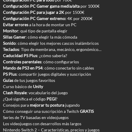
Configuración PC Gamer gama media/alta
por 1000€
Configuración PC para jugar a 2K
por 1500€
Configuración PC Gamer extremo:
4K por 2000€
Evitar errores
a la hora de montar un PC
Monitor
: qué tipo de pantalla elegir
Sillas Gamer
: cómo elegir la más cómoda
Sonido
: cómo elegir los mejores cascos inalámbricos
Teclados
: Tipo de membrana, mecánico, ergonómico…
Caducidad PS Plus
: ¿cómo saberla?
Controles parentales
: cómo configurarlos
Mando de PS3 en PS4
: cómo conectarlo sin cables
PS Plus
: compartir juegos digitales y suscripción
Guías
de tus juegos favoritos
Curso básico de
Unity
Clash Royale
: vocabulario del juego
¿Qué significa el código
PEGI
?
Consejos para
mejorar tu postura
jugando
Cómo conseguir una suscripción a Twitch
GRATIS
Series de TV basadas en videojuegos
Los videojuegos con desarrollos más largos
Nintendo Switch 2 – Características, precios y juegos