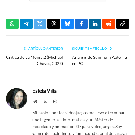
WhatsApp
Telegram
Twitter
Threads
Bluesky
Facebook
LinkedIn
Reddit
Copia
enlac
ARTÍCULO ANTERIOR
SIGUIENTE ARTÍCULO
Crítica de La Monja 2 (Michael
Análisis de Summum Aeterna
Chaves, 2023)
en PC
Estela Villa
Website
X
Instagram
(Twitter)
Mi pasión por los videojuegos me llevó a terminar
una Ingeniería T.Informática y un Máster de
modelado y animación 3D para videojuegos. Soy
gamer de nacimiento y fan incondicional de la saga