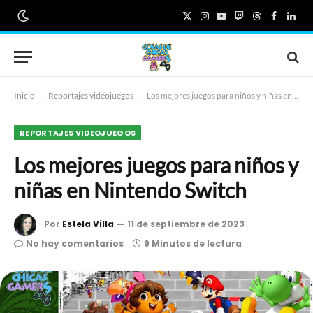
X
Instagram
YouTube
Twitch
Threads
Faceboo
Link
(Twitter)
Inicio
-
Reportajes videojuegos
-
Los mejores juegos para niños y niñas en Nintendo Switch
REPORTAJES VIDEOJUEGOS
Los mejores juegos para niños y
niñas en Nintendo Switch
Por
Estela Villa
11 de septiembre de 2023
No hay comentarios
9 Minutos de lectura