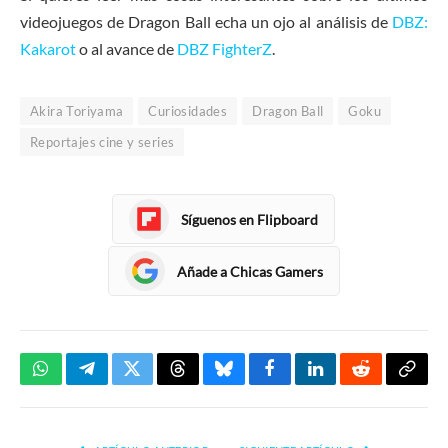
videojuegos de Dragon Ball echa un ojo al análisis de
DBZ:
Kakarot
o al avance de
DBZ FighterZ
.
Akira Toriyama
Curiosidades
Dragon Ball
Goku
Reportajes cine y series
Síguenos en Flipboard
Añade a Chicas Gamers
WhatsApp
Telegram
Twitter
Threads
Bluesky
Facebook
LinkedIn
Reddit
Copia
enlac