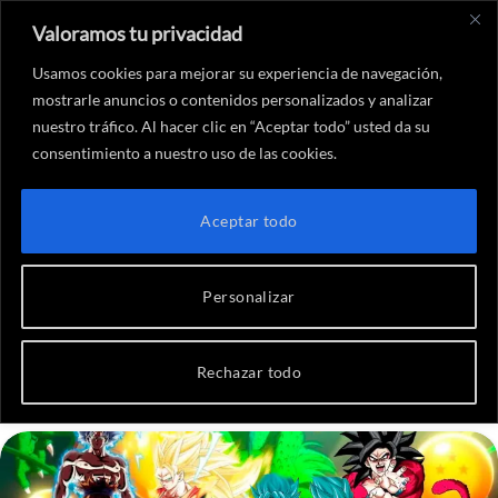
Valoramos tu privacidad
X
Instagram
YouTube
Twitch
Threads
Faceboo
Link
(Twitter)
Usamos cookies para mejorar su experiencia de navegación,
mostrarle anuncios o contenidos personalizados y analizar
nuestro tráfico. Al hacer clic en “Aceptar todo” usted da su
consentimiento a nuestro uso de las cookies.
Inicio
-
Anime y Manga
-
Curiosidades sobre Dragon Ball
ANIME Y MANGA
Aceptar todo
Curiosidades sobre Dragon
Ball
Personalizar
Por
Alejandro Gómez
5 de julio de 2021
Rechazar todo
No hay comentarios
7 Minutos de lectura