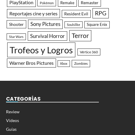
PlayStation
Remaster
Remake
Pokémon
RPG
Reportajes cine y series
Resident Evil
Sony Pictures
Shooter
Square Enix
Soulslike
Terror
Survival Horror
Star Wars
Trofeos y Logros
Vértice 360
Warner Bros Pictures
Zombies
Xbox
CATEGORÍAS
Review
Vídeos
Guías