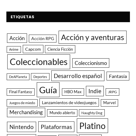
ETIQUETAS
Acción y aventuras
Acción
Acción RPG
Capcom
Ciencia Ficción
Anime
Coleccionables
Coleccionismo
Desarrollo español
Fantasía
DeAPlaneta
Deportes
Guía
Indie
Final Fantasy
HBO Max
JRPG
Lanzamientos de videojuegos
Juegos de miedo
Marvel
Merchandising
Mundo abierto
Naughty Dog
Platino
Nintendo
Plataformas