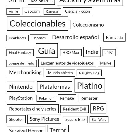
Acción
Acción RPG
Capcom
Ciencia Ficción
Anime
Carreras
Coleccionables
Coleccionismo
Desarrollo español
Fantasía
DeAPlaneta
Deportes
Guía
Indie
Final Fantasy
HBO Max
JRPG
Lanzamientos de videojuegos
Juegos de miedo
Marvel
Merchandising
Mundo abierto
Naughty Dog
Platino
Nintendo
Plataformas
PlayStation
Remaster
Remake
Pokémon
RPG
Reportajes cine y series
Resident Evil
Sony Pictures
Shooter
Square Enix
Star Wars
Terror
Survival Horror