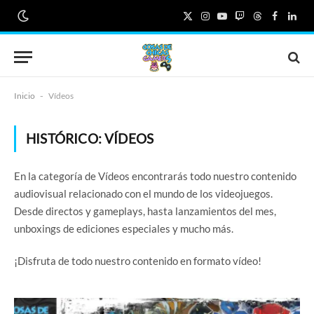
X
Instagram
YouTube
Twitch
Threads
Faceboo
Link
(Twitter)
Inicio
-
Vídeos
HISTÓRICO:
VÍDEOS
En la categoría de Vídeos encontrarás todo nuestro contenido
audiovisual relacionado con el mundo de los videojuegos.
Desde directos y gameplays, hasta lanzamientos del mes,
unboxings de ediciones especiales y mucho más.
¡Disfruta de todo nuestro contenido en formato vídeo!