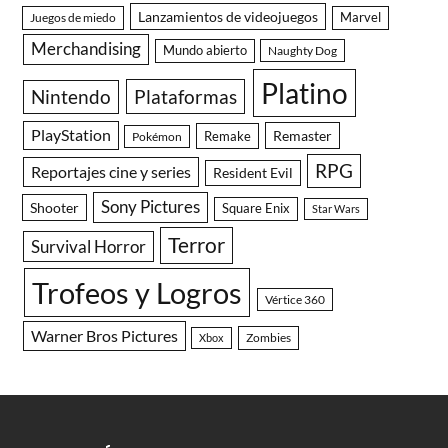
Lanzamientos de videojuegos
Juegos de miedo
Marvel
Merchandising
Mundo abierto
Naughty Dog
Platino
Nintendo
Plataformas
PlayStation
Remaster
Remake
Pokémon
RPG
Reportajes cine y series
Resident Evil
Sony Pictures
Shooter
Square Enix
Star Wars
Terror
Survival Horror
Trofeos y Logros
Vértice 360
Warner Bros Pictures
Zombies
Xbox