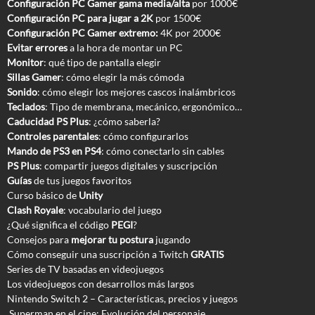
Configuración PC Gamer gama media/alta
por 1000€
Configuración PC para jugar a 2K
por 1500€
Configuración PC Gamer extremo:
4K por 2000€
Evitar errores
a la hora de montar un PC
Monitor
: qué tipo de pantalla elegir
Sillas Gamer
: cómo elegir la más cómoda
Sonido
: cómo elegir los mejores cascos inalámbricos
Teclados
: Tipo de membrana, mecánico, ergonómico…
Caducidad PS Plus
: ¿cómo saberla?
Controles parentales
: cómo configurarlos
Mando de PS3 en PS4
: cómo conectarlo sin cables
PS Plus
: compartir juegos digitales y suscripción
Guías
de tus juegos favoritos
Curso básico de
Unity
Clash Royale
: vocabulario del juego
¿Qué significa el código
PEGI
?
Consejos para
mejorar tu postura
jugando
Cómo conseguir una suscripción a Twitch
GRATIS
Series de TV basadas en videojuegos
Los videojuegos con desarrollos más largos
Nintendo Switch 2 – Características, precios y juegos
Superman en el cine: Evolución del personaje