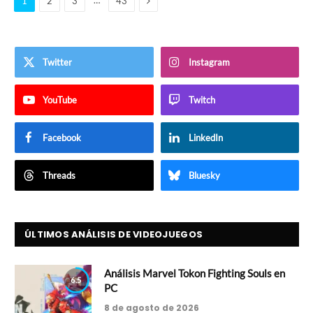
…
1
2
3
43
Twitter
Instagram
YouTube
Twitch
Facebook
LinkedIn
Threads
Bluesky
ÚLTIMOS ANÁLISIS DE VIDEOJUEGOS
Análisis Marvel Tokon Fighting Souls en
6.5
PC
8 de agosto de 2026