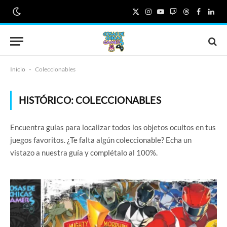
X
Instagram
YouTube
Twitch
Threads
Faceboo
Link
(Twitter)
Inicio
-
Coleccionables
HISTÓRICO:
COLECCIONABLES
Encuentra guías para localizar todos los objetos ocultos en tus
juegos favoritos. ¿Te falta algún coleccionable? Echa un
vistazo a nuestra guía y complétalo al 100%.