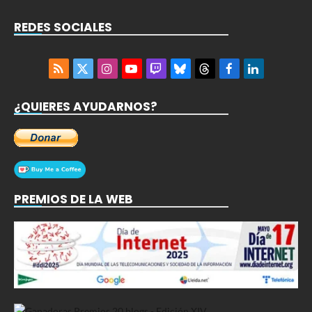
REDES SOCIALES
RSS
X
Instagram
YouTube
Twitch
Bluesky
Threads
Facebook
LinkedIn
(Twitter)
¿QUIERES AYUDARNOS?
PREMIOS DE LA WEB