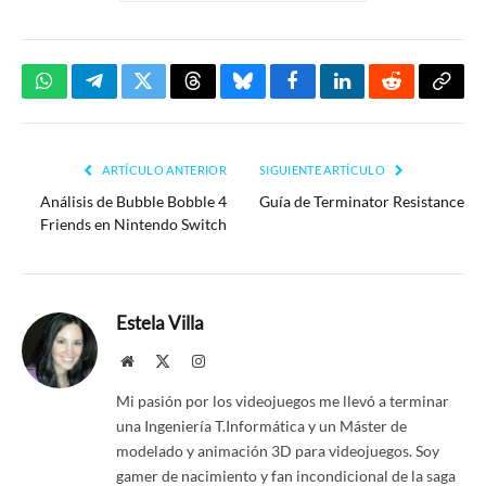
WhatsApp
Telegram
Twitter
Threads
Bluesky
Facebook
LinkedIn
Reddit
Copia
enlac
ARTÍCULO ANTERIOR
SIGUIENTE ARTÍCULO
Análisis de Bubble Bobble 4
Guía de Terminator Resistance
Friends en Nintendo Switch
Estela Villa
Website
X
Instagram
(Twitter)
Mi pasión por los videojuegos me llevó a terminar
una Ingeniería T.Informática y un Máster de
modelado y animación 3D para videojuegos. Soy
gamer de nacimiento y fan incondicional de la saga