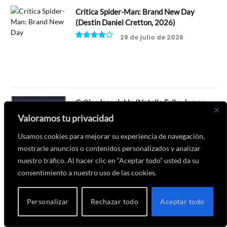
Crítica Spider-Man: Brand New Day
(Destin Daniel Cretton, 2026)
29 de julio de 2026
8
Crítica Insaciable (Natalie Erika James,
2026)
Valoramos tu privacidad
20 de julio de 2026
Usamos cookies para mejorar su experiencia de navegación,
6.5
mostrarle anuncios o contenidos personalizados y analizar
nuestro tráfico. Al hacer clic en “Aceptar todo” usted da su
consentimiento a nuestro uso de las cookies.
Crítica de Supergirl (Craig Gillespie, 2026)
Personalizar
Rechazar todo
Aceptar todo
24 de junio de 2026
7.5