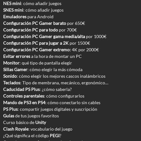
NES mini
: cómo añadir juegos
SNES mini
: cómo añadir juegos
Emuladores
para Android
Configuración PC Gamer barato
por 650€
Configuración PC para todo
por 700€
Configuración PC Gamer gama media/alta
por 1000€
Configuración PC para jugar a 2K
por 1500€
Configuración PC Gamer extremo:
4K por 2000€
Evitar errores
a la hora de montar un PC
Monitor
: qué tipo de pantalla elegir
Sillas Gamer
: cómo elegir la más cómoda
Sonido
: cómo elegir los mejores cascos inalámbricos
Teclados
: Tipo de membrana, mecánico, ergonómico…
Caducidad PS Plus
: ¿cómo saberla?
Controles parentales
: cómo configurarlos
Mando de PS3 en PS4
: cómo conectarlo sin cables
PS Plus
: compartir juegos digitales y suscripción
Guías
de tus juegos favoritos
Curso básico de
Unity
Clash Royale
: vocabulario del juego
¿Qué significa el código
PEGI
?