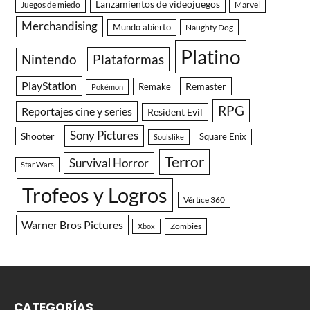
Lanzamientos de videojuegos
Juegos de miedo
Marvel
Merchandising
Mundo abierto
Naughty Dog
Platino
Nintendo
Plataformas
PlayStation
Remaster
Remake
Pokémon
RPG
Reportajes cine y series
Resident Evil
Sony Pictures
Shooter
Square Enix
Soulslike
Terror
Survival Horror
Star Wars
Trofeos y Logros
Vértice 360
Warner Bros Pictures
Zombies
Xbox
CATEGORÍAS