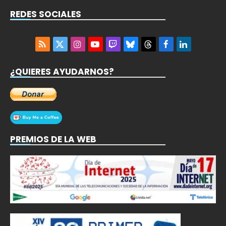
REDES SOCIALES
RSS
X
Instagram
YouTube
Twitch
Bluesky
Threads
Facebook
LinkedIn
(Twitter)
¿QUIERES AYUDARNOS?
PREMIOS DE LA WEB