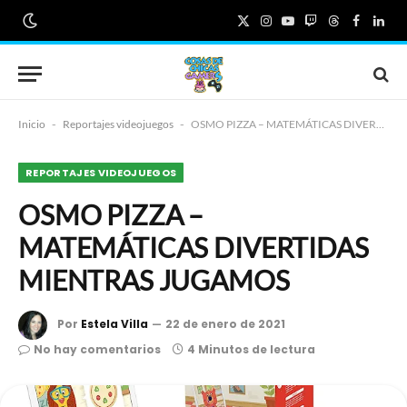
X
Instagram
YouTube
Twitch
Threads
Faceboo
Link
(Twitter)
Inicio
-
Reportajes videojuegos
-
OSMO PIZZA – MATEMÁTICAS DIVERTIDAS MIENTRAS JUGAMOS
REPORTAJES VIDEOJUEGOS
OSMO PIZZA –
MATEMÁTICAS DIVERTIDAS
MIENTRAS JUGAMOS
Por
Estela Villa
22 de enero de 2021
No hay comentarios
4 Minutos de lectura