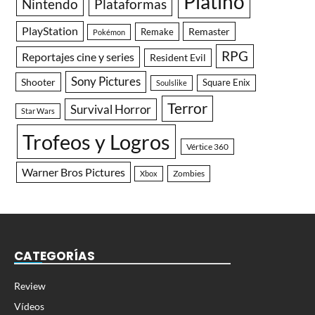
Platino
Nintendo
Plataformas
PlayStation
Remaster
Remake
Pokémon
RPG
Reportajes cine y series
Resident Evil
Sony Pictures
Shooter
Square Enix
Soulslike
Terror
Survival Horror
Star Wars
Trofeos y Logros
Vértice 360
Warner Bros Pictures
Zombies
Xbox
CATEGORÍAS
Review
Vídeos