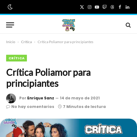
X
Instagram
YouTube
Twitch
Threads
Faceboo
Link
(Twitter)
Inicio
-
Crítica
-
Crítica Poliamor para principiantes
CRÍTICA
Crítica Poliamor para
principiantes
Por
Enrique Sanz
14 de mayo de 2021
No hay comentarios
7 Minutos de lectura