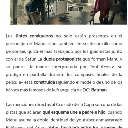
Los
tintes comiqueros
no solo están presentes en el
personaje de Manu, sino también en su desarrollo como
personaje, quizá el más trabajado por los guionistas junto
con el de Satur. La
dupla protagonista
que forman Manu y
su padre –la madre, interpretada por Toni Acosta, se
prodiga en pantalla durante los compases finales de la
película– está
construida
siguiendo el modelo de uno de los
héroes más famosos de la franquicia de DC:
Batman
.
Las menciones directas al Cruzado de la Capa son una de las
pistas que aclaran
qué esquema une a padre e hijo
: cuando
Manu asume la doble identidad del youtuber enmascarado
El Ranger del Amor,
Satur fluctuará entre los papeles de