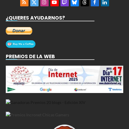
RSS
X
Instagram
YouTube
Twitch
Bluesky
Threads
Facebook
LinkedIn
(Twitter)
¿QUIERES AYUDARNOS?
PREMIOS DE LA WEB