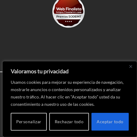
MÁS CONTENIDOS RECOMENDADOS
Valoramos tu privacidad
NES mini
: cómo añadir juegos
Usamos cookies para mejorar su experiencia de navegación,
SNES mini
: cómo añadir juegos
mostrarle anuncios o contenidos personalizados y analizar
Emuladores
para Android
nuestro tráfico. Al hacer clic en “Aceptar todo” usted da su
Configuración PC Gamer barato
por 650€
consentimiento a nuestro uso de las cookies.
Configuración PC para todo
por 700€
Configuración PC Gamer gama media/alta
por 1000€
Configuración PC para jugar a 2K
por 1500€
Personalizar
Rechazar todo
Aceptar todo
Configuración PC Gamer extremo:
4K por 2000€
Evitar errores
a la hora de montar un PC
Monitor
: qué tipo de pantalla elegir