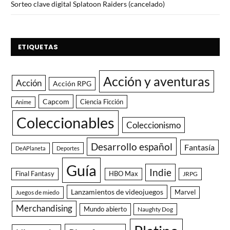
Sorteo clave digital Splatoon Raiders (cancelado)
ETIQUETAS
Acción y aventuras
Acción
Acción RPG
Capcom
Ciencia Ficción
Anime
Coleccionables
Coleccionismo
Desarrollo español
Fantasía
DeAPlaneta
Deportes
Guía
Indie
Final Fantasy
HBO Max
JRPG
Lanzamientos de videojuegos
Juegos de miedo
Marvel
Merchandising
Mundo abierto
Naughty Dog