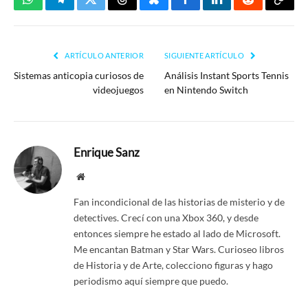
WhatsApp
Telegram
Twitter
Threads
Bluesky
Facebook
LinkedIn
Reddit
Copia
enlac
ARTÍCULO ANTERIOR
SIGUIENTE ARTÍCULO
Sistemas anticopia curiosos de
Análisis Instant Sports Tennis
videojuegos
en Nintendo Switch
Enrique Sanz
Website
Fan incondicional de las historias de misterio y de
detectives. Crecí con una Xbox 360, y desde
entonces siempre he estado al lado de Microsoft.
Me encantan Batman y Star Wars. Curioseo libros
de Historia y de Arte, colecciono figuras y hago
periodismo aquí siempre que puedo.