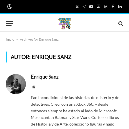
X
Instagram
YouTube
Twitch
Threads
Faceboo
Link
(Twitter)
Inicio
-
Archives for Enrique Sanz
AUTOR:
ENRIQUE SANZ
Enrique Sanz
Website
Fan incondicional de las historias de misterio y de
detectives. Crecí con una Xbox 360, y desde
entonces siempre he estado al lado de Microsoft.
Me encantan Batman y Star Wars. Curioseo libros
de Historia y de Arte, colecciono figuras y hago