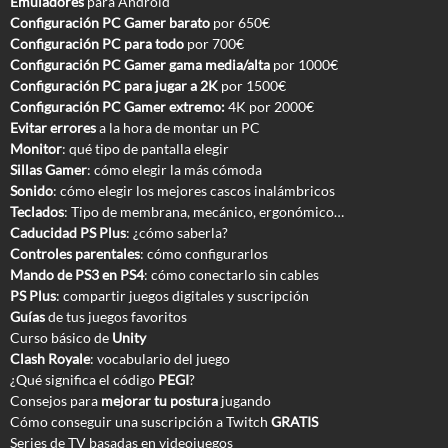
Emuladores
para Android
Configuración PC Gamer barato
por 650€
Configuración PC para todo
por 700€
Configuración PC Gamer gama media/alta
por 1000€
Configuración PC para jugar a 2K
por 1500€
Configuración PC Gamer extremo:
4K por 2000€
Evitar errores
a la hora de montar un PC
Monitor
: qué tipo de pantalla elegir
Sillas Gamer
: cómo elegir la más cómoda
Sonido
: cómo elegir los mejores cascos inalámbricos
Teclados
: Tipo de membrana, mecánico, ergonómico…
Caducidad PS Plus
: ¿cómo saberla?
Controles parentales
: cómo configurarlos
Mando de PS3 en PS4
: cómo conectarlo sin cables
PS Plus
: compartir juegos digitales y suscripción
Guías
de tus juegos favoritos
Curso básico de
Unity
Clash Royale
: vocabulario del juego
¿Qué significa el código
PEGI
?
Consejos para
mejorar tu postura
jugando
Cómo conseguir una suscripción a Twitch
GRATIS
Series de TV basadas en videojuegos