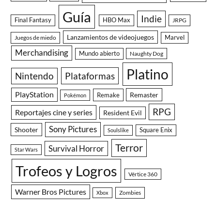
Guía
Indie
Final Fantasy
HBO Max
JRPG
Lanzamientos de videojuegos
Juegos de miedo
Marvel
Merchandising
Mundo abierto
Naughty Dog
Platino
Nintendo
Plataformas
PlayStation
Remaster
Remake
Pokémon
RPG
Reportajes cine y series
Resident Evil
Sony Pictures
Shooter
Square Enix
Soulslike
Terror
Survival Horror
Star Wars
Trofeos y Logros
Vértice 360
Warner Bros Pictures
Zombies
Xbox