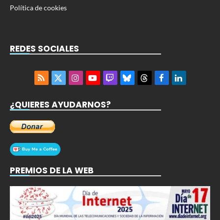
Política de cookies
REDES SOCIALES
RSS
X
Instagram
YouTube
Twitch
Bluesky
Threads
Facebook
LinkedIn
(Twitter)
¿QUIERES AYUDARNOS?
PREMIOS DE LA WEB