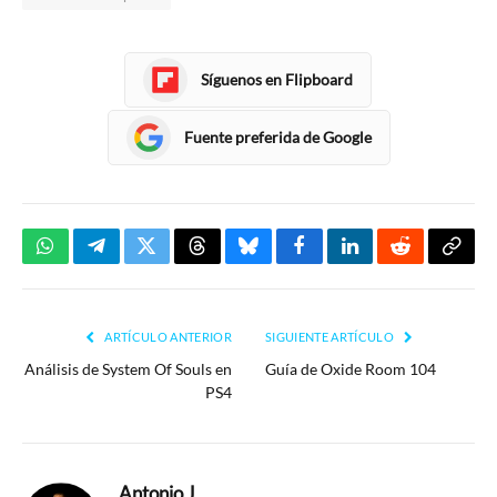
Síguenos en Flipboard
Fuente preferida de Google
WhatsApp
Telegram
Twitter
Threads
Bluesky
Facebook
LinkedIn
Reddit
Copia
enlac
ARTÍCULO ANTERIOR
SIGUIENTE ARTÍCULO
Análisis de System Of Souls en
Guía de Oxide Room 104
PS4
Antonio J.