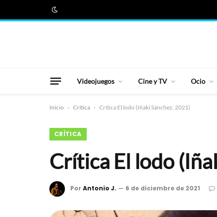
Videojuegos
Cine y TV
Ocio
Inicio
-
Crítica
-
Crítica El lodo (Iñaki Sánchez, 2021)
CRÍTICA
Crítica El lodo (Iñ
Por
Antonio J.
6 de diciembre de 2021