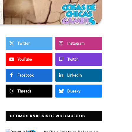
Twitter
Instagram
YouTube
Twitch
Facebook
LinkedIn
Threads
Bluesky
ÚLTIMOS ANÁLISIS DE VIDEOJUEGOS