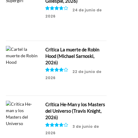
Gillespie, 2026)
24 de junio de
2026
7.5
Crítica La muerte de Robin
Hood (Michael Sarnoski,
2026)
22 de junio de
2026
8
Crítica He-Man y los Masters
del Universo (Travis Knight,
2026)
3 de junio de
2026
7.5