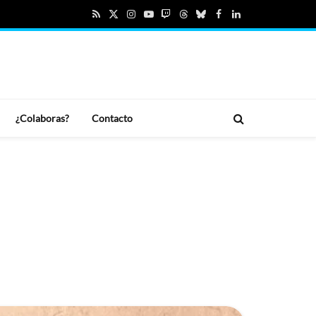
RSS
X
Instagram
YouTube
Twitch
Threads
Bluesky
Facebook
LinkedIn
(Twitter)
¿Colaboras?
Contacto