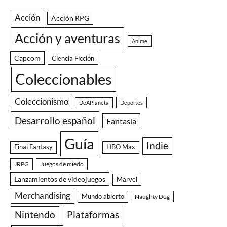
Acción
Acción RPG
Acción y aventuras
Anime
Capcom
Ciencia Ficción
Coleccionables
Coleccionismo
DeAPlaneta
Deportes
Desarrollo español
Fantasía
Guía
Indie
Final Fantasy
HBO Max
JRPG
Juegos de miedo
Lanzamientos de videojuegos
Marvel
Merchandising
Mundo abierto
Naughty Dog
Nintendo
Plataformas