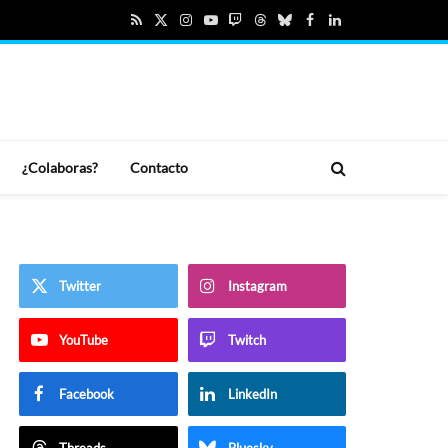
RSS
X
Instagram
YouTube
Twitch
Threads
Bluesky
Facebook
LinkedIn
(Twitter)
¿Colaboras?
Contacto
Twitter
Instagram
YouTube
Twitch
Facebook
LinkedIn