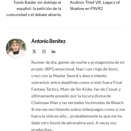
Tomb Raider sin doblaje al
Análisis Thief VR: Legacy of
español: la petición de la
Shadow en PSVR2
comunidad y el debate abierto
Antonio Benítez
X
Instagram
LinkedIn
(Twitter)
Runner de día, gamer de noche y protagonista de mi
propio JRPG emocional. Nací con rings de Sonic,
crecí con la Master Sword y ahora intento
sobrevivir entre deadlines como si esto fuera Final
Fantasy Tactics. Main de Sin Kiske, fan de Cloud, y
últimamente poseído por la locura divina de
Chainsaw Man y las verdades incómodas de Bleach.
Si me ves escribiendo sobre videojuegos como si me
fuera la vida en ello… probablemente es que me ha
dado otro boost de adrenalina azul. A veces soy
productivo...