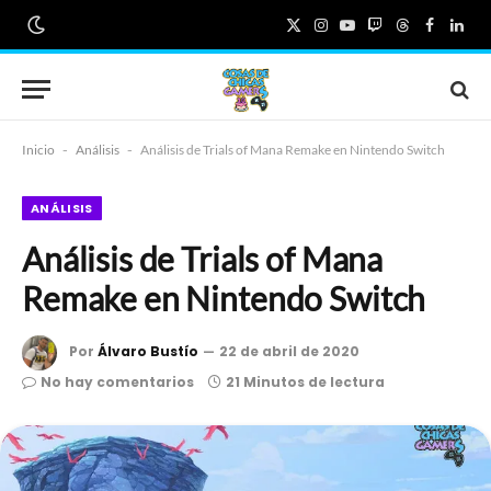
X
Instagram
YouTube
Twitch
Threads
Faceboo
Link
(Twitter)
Inicio
-
Análisis
-
Análisis de Trials of Mana Remake en Nintendo Switch
ANÁLISIS
Análisis de Trials of Mana
Remake en Nintendo Switch
Por
Álvaro Bustío
22 de abril de 2020
No hay comentarios
21 Minutos de lectura