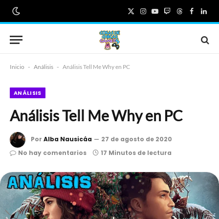
X
Instagram
YouTube
Twitch
Threads
Faceboo
Link
(Twitter)
Inicio
-
Análisis
-
Análisis Tell Me Why en PC
ANÁLISIS
Análisis Tell Me Why en PC
Por
Alba Nausicáa
27 de agosto de 2020
No hay comentarios
17 Minutos de lectura