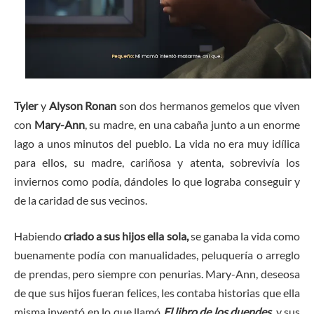
Tyler
y
Alyson Ronan
son dos hermanos gemelos que viven
con
Mary-Ann
, su madre, en una cabaña junto a un enorme
lago a unos minutos del pueblo. La vida no era muy idílica
para ellos, su madre, cariñosa y atenta, sobrevivía los
inviernos como podía, dándoles lo que lograba conseguir y
de la caridad de sus vecinos.
Habiendo
criado a sus hijos ella sola,
se ganaba la vida como
buenamente podía con manualidades, peluquería o arreglo
de prendas, pero siempre con penurias. Mary-Ann, deseosa
de que sus hijos fueran felices, les contaba historias que ella
misma inventó en lo que llamó
El libro de los duendes
, y sus