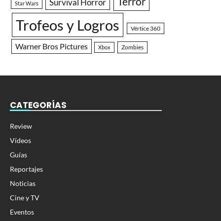
Terror
Survival Horror
Star Wars
Trofeos y Logros
Vértice 360
Warner Bros Pictures
Zombies
Xbox
CATEGORÍAS
Review
Vídeos
Guías
Reportajes
Noticias
Cine y TV
Eventos