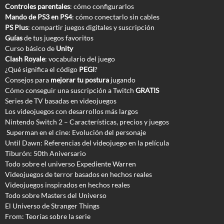
Controles parentales
: cómo configurarlos
Mando de PS3 en PS4
: cómo conectarlo sin cables
PS Plus
: compartir juegos digitales y suscripción
Guías
de tus juegos favoritos
Curso básico de
Unity
Clash Royale
: vocabulario del juego
¿Qué significa el código
PEGI
?
Consejos para
mejorar tu postura
jugando
Cómo conseguir una suscripción a Twitch
GRATIS
Series de TV basadas en videojuegos
Los videojuegos con desarrollos más largos
Nintendo Switch 2 – Características, precios y juegos
Superman en el cine: Evolución del personaje
Until Dawn: Referencias del videojuego en la película
Tiburón: 50th Aniversario
Todo sobre el universo Expediente Warren
Videojuegos de terror basados en hechos reales
Videojuegos inspirados en hechos reales
Todo sobre Masters del Universo
El Universo de Stranger Things
From: Teorías sobre la serie