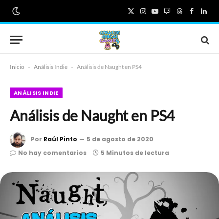
X
Instagram
YouTube
Twitch
Threads
Faceboo
Link
(Twitter)
Inicio
-
Análisis Indie
-
Análisis de Naught en PS4
ANÁLISIS INDIE
Análisis de Naught en PS4
Por
Raúl Pinto
5 de agosto de 2020
No hay comentarios
5 Minutos de lectura