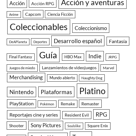
Acción y aventuras
Acción
Acción RPG
Capcom
Ciencia Ficción
Anime
Coleccionables
Coleccionismo
Desarrollo español
Fantasía
DeAPlaneta
Deportes
Guía
Indie
Final Fantasy
HBO Max
JRPG
Lanzamientos de videojuegos
Juegos de miedo
Marvel
Merchandising
Mundo abierto
Naughty Dog
Platino
Nintendo
Plataformas
PlayStation
Remaster
Remake
Pokémon
RPG
Reportajes cine y series
Resident Evil
Sony Pictures
Shooter
Square Enix
Soulslike