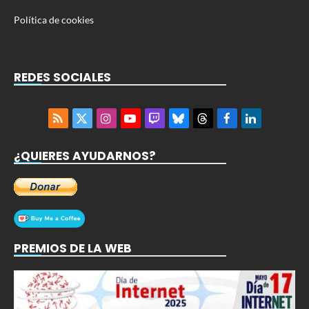
Política de cookies
REDES SOCIALES
RSS
X
Instagram
YouTube
Twitch
Bluesky
Threads
Facebook
LinkedIn
(Twitter)
¿QUIERES AYUDARNOS?
PREMIOS DE LA WEB