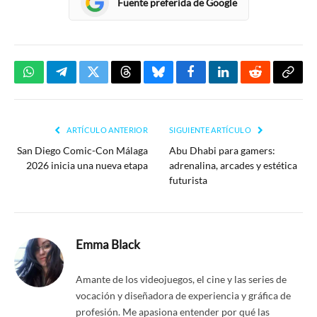
Fuente preferida de Google
WhatsApp
Telegram
Twitter
Threads
Bluesky
Facebook
LinkedIn
Reddit
Copia
enlac
ARTÍCULO ANTERIOR
SIGUIENTE ARTÍCULO
San Diego Comic-Con Málaga
Abu Dhabi para gamers:
2026 inicia una nueva etapa
adrenalina, arcades y estética
futurista
Emma Black
Amante de los videojuegos, el cine y las series de
vocación y diseñadora de experiencia y gráfica de
profesión. Me apasiona entender por qué las