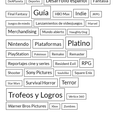
Desarrollo español
Fantasía
DeAPlaneta
Deportes
Guía
Indie
Final Fantasy
HBO Max
JRPG
Lanzamientos de videojuegos
Juegos de miedo
Marvel
Merchandising
Mundo abierto
Naughty Dog
Platino
Nintendo
Plataformas
PlayStation
Remaster
Remake
Pokémon
RPG
Reportajes cine y series
Resident Evil
Sony Pictures
Shooter
Square Enix
Soulslike
Terror
Survival Horror
Star Wars
Trofeos y Logros
Vértice 360
Warner Bros Pictures
Zombies
Xbox