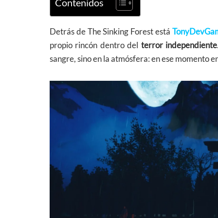
Contenidos
Detrás de The Sinking Forest está
TonyDevGa
propio rincón dentro del
terror independiente
sangre, sino en la atmósfera: en ese momento en 