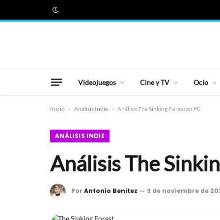
Videojuegos
Cine y TV
Ocio
Inicio
-
Análisis Indie
-
Análisis The Sinking Forest en PC
ANÁLISIS INDIE
Análisis The Sinki
Por
Antonio Benítez
3 de noviembre de 20