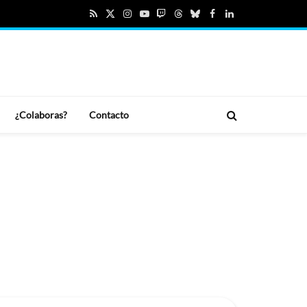
RSS
X
Instagram
YouTube
Twitch
Threads
Bluesky
Facebook
LinkedIn
(Twitter)
¿Colaboras?
Contacto