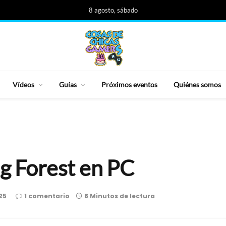
8 agosto, sábado
Vídeos
Guías
Próximos eventos
Quiénes somos
ng Forest en PC
25
1 comentario
8 Minutos de lectura