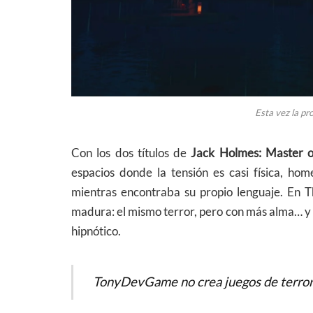
Esta vez la pr
Con los dos títulos de
Jack Holmes: Master o
espacios donde la tensión es casi física, h
mientras encontraba su propio lenguaje. En T
madura: el mismo terror, pero con más alma… y 
hipnótico.
TonyDevGame no crea juegos de terror: 