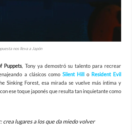
opuesta nos lleva a Japón
f Puppets
, Tony ya demostró su talento para recrear
omenajeando a clásicos como
Silent Hill
o
Resident Evil
he Sinking Forest, esa mirada se vuelve más íntima y
con ese toque japonés que resulta tan inquietante como
crea lugares a los que da miedo volver