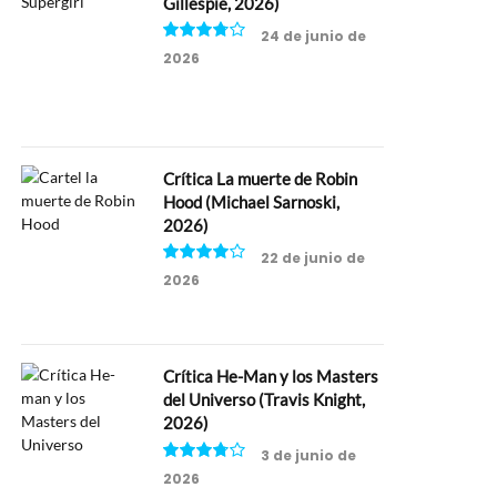
Gillespie, 2026)
24 de junio de
2026
7.5
Crítica La muerte de Robin
Hood (Michael Sarnoski,
2026)
22 de junio de
2026
8
Crítica He-Man y los Masters
del Universo (Travis Knight,
2026)
3 de junio de
2026
7.5