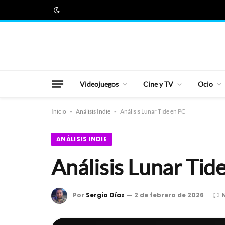
Videojuegos
Cine y TV
Ocio
Inicio
-
Análisis Indie
-
Análisis Lunar Tide en PC
ANÁLISIS INDIE
Análisis Lunar Tid
Por
Sergio Díaz
2 de febrero de 2026