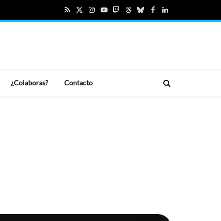
RSS
X
Instagram
YouTube
Twitch
Threads
Bluesky
Facebook
LinkedIn
(Twitter)
¿Colaboras?
Contacto