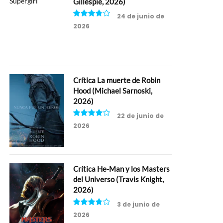
Gillespie, 2026)
24 de junio de
2026
7.5
Crítica La muerte de Robin
Hood (Michael Sarnoski,
2026)
22 de junio de
2026
8
Crítica He-Man y los Masters
del Universo (Travis Knight,
2026)
3 de junio de
2026
7.5