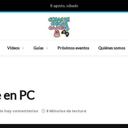
8 agosto, sábado
Vídeos
Guías
Próximos eventos
Quiénes somos
e en PC
No hay comentarios
8 Minutos de lectura