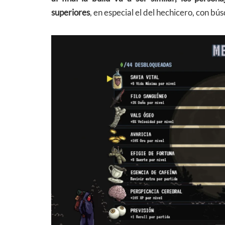
superiores
, en especial el del hechicero, con 