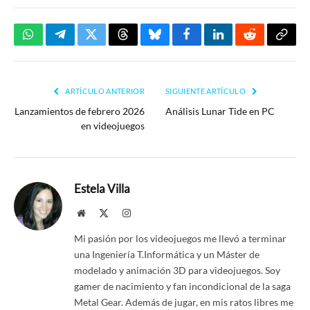
WhatsApp
Telegram
Twitter
Threads
Bluesky
Facebook
LinkedIn
Reddit
Copia
enlac
ARTÍCULO ANTERIOR
SIGUIENTE ARTÍCULO
Lanzamientos de febrero 2026
Análisis Lunar Tide en PC
en videojuegos
Estela Villa
Website
X
Instagram
(Twitter)
Mi pasión por los videojuegos me llevó a terminar
una Ingeniería T.Informática y un Máster de
modelado y animación 3D para videojuegos. Soy
gamer de nacimiento y fan incondicional de la saga
Metal Gear. Además de jugar, en mis ratos libres me