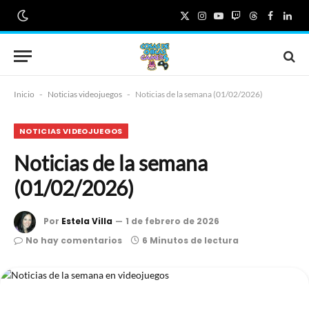
X
Instagram
YouTube
Twitch
Threads
Faceboo
Link
(Twitter)
Inicio
-
Noticias videojuegos
-
Noticias de la semana (01/02/2026)
NOTICIAS VIDEOJUEGOS
Noticias de la semana
(01/02/2026)
Por
Estela Villa
1 de febrero de 2026
No hay comentarios
6 Minutos de lectura