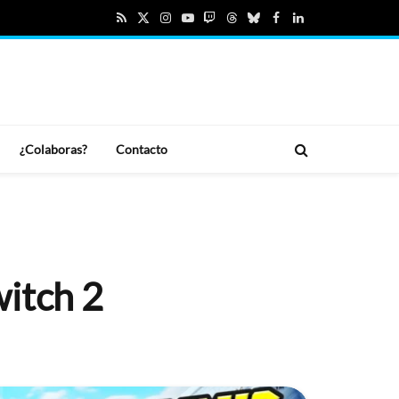
RSS
X
Instagram
YouTube
Twitch
Threads
Bluesky
Facebook
LinkedIn
(Twitter)
¿Colaboras?
Contacto
witch 2