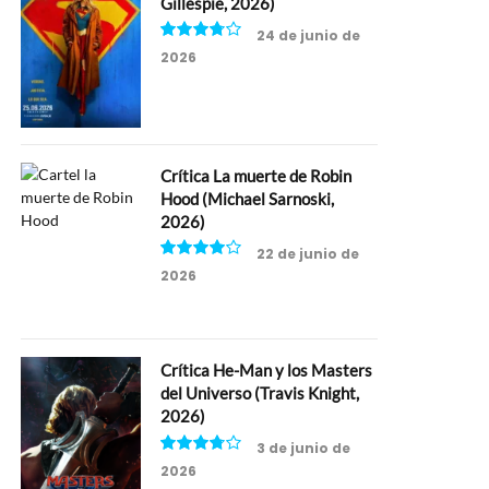
Gillespie, 2026)
24 de junio de
2026
7.5
Crítica La muerte de Robin
Hood (Michael Sarnoski,
2026)
22 de junio de
2026
8
Crítica He-Man y los Masters
del Universo (Travis Knight,
2026)
3 de junio de
2026
7.5