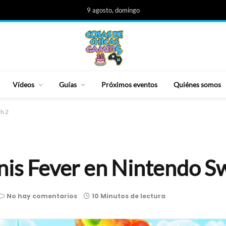
9 agosto, domingo
Vídeos
Guías
Próximos eventos
Quiénes somos
ch 2
nis Fever en Nintendo S
No hay comentarios
10 Minutos de lectura