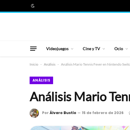
Videojuegos
Cine y TV
Ocio
Inicio
-
Análisis
-
Análisis Mario Tennis Fever en Nintendo Swit
ANÁLISIS
Análisis Mario Ten
Por
Álvaro Bustío
15 de febrero de 2026