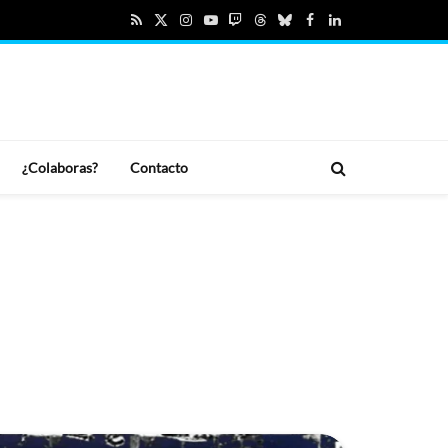
RSS
X
Instagram
YouTube
Twitch
Threads
Bluesky
Facebook
LinkedIn
(Twitter)
¿Colaboras?
Contacto