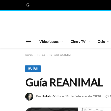
Videojuegos
Cine y TV
Ocio
Inicio
-
Guías
-
Guía REANIMAL
GUÍAS
Guía REANIMAL
Por
Estela Villa
15 de febrero de 2026