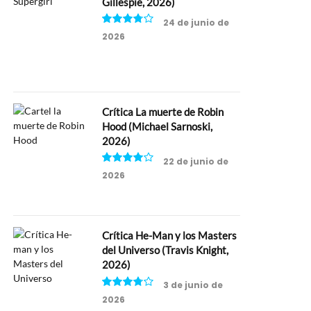
Gillespie, 2026)
24 de junio de
2026
7.5
Crítica La muerte de Robin
Hood (Michael Sarnoski,
2026)
22 de junio de
2026
8
Crítica He-Man y los Masters
del Universo (Travis Knight,
2026)
3 de junio de
2026
7.5