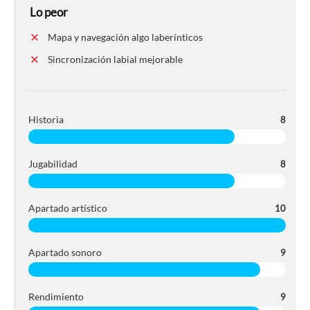
Lo peor
Mapa y navegación algo laberínticos
Sincronización labial mejorable
Historia
8
Jugabilidad
8
Apartado artístico
10
Apartado sonoro
9
Rendimiento
9