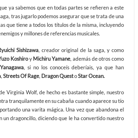
que ya sabemos que en todas partes se refieren a este
saga, tras jugarlo podemos asegurar que se trata de una
s que tiene a todos los títulos de la misma, incluyendo
enemigos y millones de referencias musicales.
Ryuichi Sishizawa
, creador original de la saga, y como
Yuzo Koshiro
y
Michiru Yamane
, además de otros como
 Yanagawa
, si no los conoceís deberíais, ya que han
a
,
Streets Of Rage
,
Dragon Quest
o
Star Ocean.
 de Virginia Wolf, de hecho es bastante simple, nuestro
ntra tranquilamente en su cabaña cuando aparece su tío
i portando una varita mágica. Una vez que abandona el
 un dragoncillo, diciendo que le ha convertido nuestro