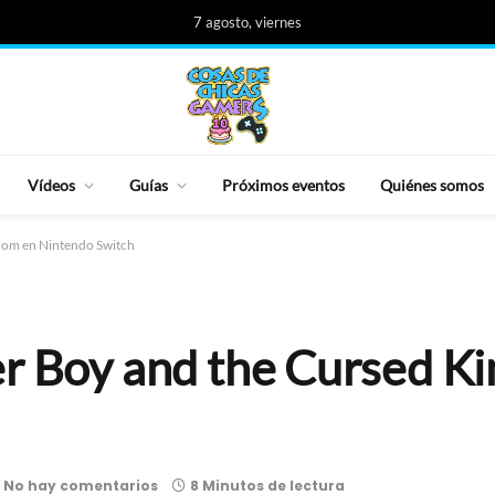
7 agosto, viernes
Vídeos
Guías
Próximos eventos
Quiénes somos
gdom en Nintendo Switch
er Boy and the Cursed K
No hay comentarios
8 Minutos de lectura