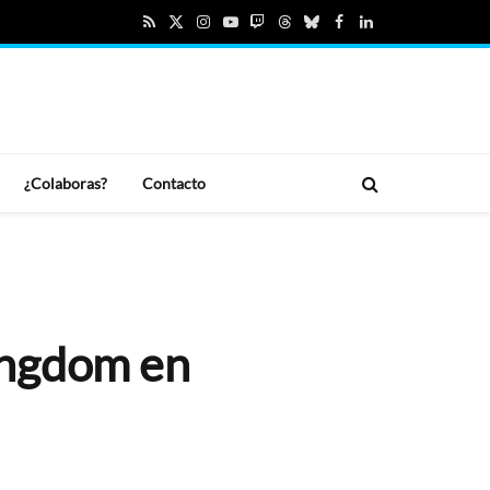
RSS
X
Instagram
YouTube
Twitch
Threads
Bluesky
Facebook
LinkedIn
(Twitter)
¿Colaboras?
Contacto
ingdom en