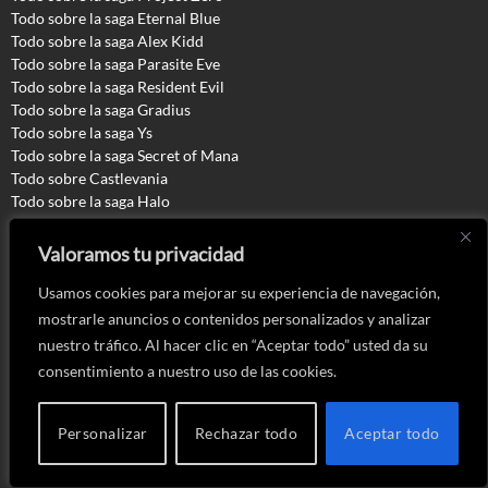
Todo sobre la saga Eternal Blue
Todo sobre la saga Alex Kidd
Todo sobre la saga Parasite Eve
Todo sobre la saga Resident Evil
Todo sobre la saga Gradius
Todo sobre la saga Ys
Todo sobre la saga Secret of Mana
Todo sobre Castlevania
Todo sobre la saga Halo
Las chicas olvidadas de Saint Seiya
¿Qué ha sido de las modelos de Lara Croft?
Valoramos tu privacidad
Curiosidades sobre PlayStation
Curiosidades sobre Nintendo
Usamos cookies para mejorar su experiencia de navegación,
Curiosidades sobre Xbox
mostrarle anuncios o contenidos personalizados y analizar
Curiosidades sobre Bubble Bobble
nuestro tráfico. Al hacer clic en “Aceptar todo” usted da su
Curiosidades sobre Metal Gear Solid
consentimiento a nuestro uso de las cookies.
Curiosidades sobre The Legend of Zelda
Curiosidades sobre Dragon Ball
Sagas de videojuegos olvidadas
Personalizar
Rechazar todo
Aceptar todo
¿Qué es OXO Museo?
Ediciones coleccionista que no llegaron a Europa