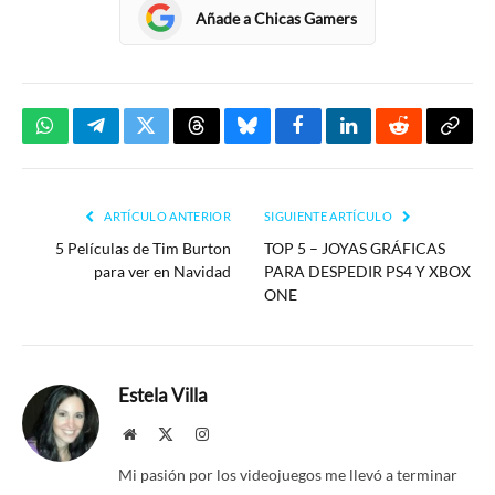
Añade a Chicas Gamers
WhatsApp
Telegram
Twitter
Threads
Bluesky
Facebook
LinkedIn
Reddit
Copia
enlac
ARTÍCULO ANTERIOR
SIGUIENTE ARTÍCULO
5 Películas de Tim Burton
TOP 5 – JOYAS GRÁFICAS
para ver en Navidad
PARA DESPEDIR PS4 Y XBOX
ONE
Estela Villa
Website
X
Instagram
(Twitter)
Mi pasión por los videojuegos me llevó a terminar