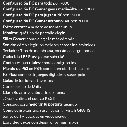
Configuración PC para todo
por 700€
Configuración PC Gamer gama media/alta
por 1000€
Configuración PC para jugar a 2K
por 1500€
Configuración PC Gamer extremo:
4K por 2000€
Evitar errores
a la hora de montar un PC
Monitor
: qué tipo de pantalla elegir
Sillas Gamer
: cómo elegir la más cómoda
Sonido
: cómo elegir los mejores cascos inalámbricos
Teclados
: Tipo de membrana, mecánico, ergonómico…
Caducidad PS Plus
: ¿cómo saberla?
Controles parentales
: cómo configurarlos
Mando de PS3 en PS4
: cómo conectarlo sin cables
PS Plus
: compartir juegos digitales y suscripción
Guías
de tus juegos favoritos
Curso básico de
Unity
Clash Royale
: vocabulario del juego
¿Qué significa el código
PEGI
?
Consejos para
mejorar tu postura
jugando
Cómo conseguir una suscripción a Twitch
GRATIS
Series de TV basadas en videojuegos
Los videojuegos con desarrollos más largos