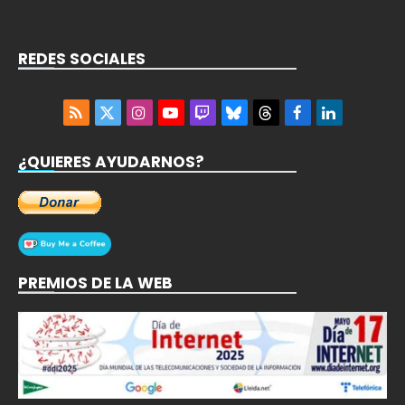
REDES SOCIALES
RSS
X
Instagram
YouTube
Twitch
Bluesky
Threads
Facebook
LinkedIn
(Twitter)
¿QUIERES AYUDARNOS?
PREMIOS DE LA WEB