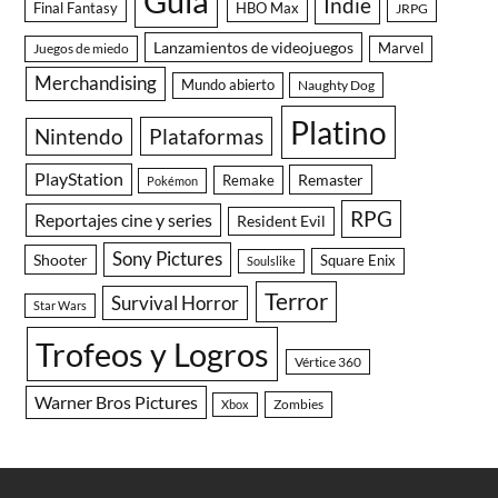
Guía
Indie
Final Fantasy
HBO Max
JRPG
Lanzamientos de videojuegos
Juegos de miedo
Marvel
Merchandising
Mundo abierto
Naughty Dog
Platino
Nintendo
Plataformas
PlayStation
Remaster
Remake
Pokémon
RPG
Reportajes cine y series
Resident Evil
Sony Pictures
Shooter
Square Enix
Soulslike
Terror
Survival Horror
Star Wars
Trofeos y Logros
Vértice 360
Warner Bros Pictures
Zombies
Xbox