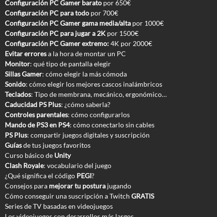
Configuración PC Gamer barato
por 650€
Configuración PC para todo
por 700€
Configuración PC Gamer gama media/alta
por 1000€
Configuración PC para jugar a 2K
por 1500€
Configuración PC Gamer extremo:
4K por 2000€
Evitar errores
a la hora de montar un PC
Monitor
: qué tipo de pantalla elegir
Sillas Gamer
: cómo elegir la más cómoda
Sonido
: cómo elegir los mejores cascos inalámbricos
Teclados
: Tipo de membrana, mecánico, ergonómico…
Caducidad PS Plus
: ¿cómo saberla?
Controles parentales
: cómo configurarlos
Mando de PS3 en PS4
: cómo conectarlo sin cables
PS Plus
: compartir juegos digitales y suscripción
Guías
de tus juegos favoritos
Curso básico de
Unity
Clash Royale
: vocabulario del juego
¿Qué significa el código
PEGI
?
Consejos para
mejorar tu postura
jugando
Cómo conseguir una suscripción a Twitch
GRATIS
Series de TV basadas en videojuegos
Los videojuegos con desarrollos más largos