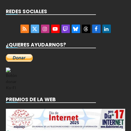
REDES SOCIALES
RSS
X
Instagram
YouTube
Twitch
Bluesky
Threads
Facebook
LinkedIn
(Twitter)
¿QUIERES AYUDARNOS?
PREMIOS DE LA WEB