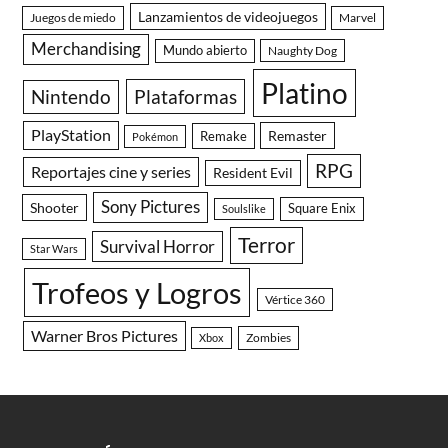
Lanzamientos de videojuegos
Juegos de miedo
Marvel
Merchandising
Mundo abierto
Naughty Dog
Platino
Nintendo
Plataformas
PlayStation
Remaster
Remake
Pokémon
RPG
Reportajes cine y series
Resident Evil
Sony Pictures
Shooter
Square Enix
Soulslike
Terror
Survival Horror
Star Wars
Trofeos y Logros
Vértice 360
Warner Bros Pictures
Zombies
Xbox