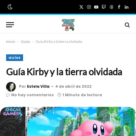
X
Instagram
YouTube
Twitch
Threads
Faceboo
Link
(Twitter)
Inicio
-
Guías
-
Guía Kirby y la tierra olvidada
GUÍAS
Guía Kirby y la tierra olvidada
Por
Estela Villa
4 de abril de 2022
No hay comentarios
1 Minuto de lectura