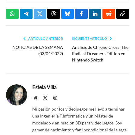
WhatsApp
Telegram
Twitter
Threads
Bluesky
Facebook
LinkedIn
Reddit
Copia
enlac
ARTÍCULO ANTERIOR
SIGUIENTE ARTÍCULO
NOTICIAS DE LA SEMANA
Análisis de Chrono Cross: The
(03/04/2022)
Radical Dreamers Edition en
Nintendo Switch
Estela Villa
Website
X
Instagram
(Twitter)
Mi pasión por los videojuegos me llevó a terminar
una Ingeniería T.Informática y un Máster de
modelado y animación 3D para videojuegos. Soy
gamer de nacimiento y fan incondicional de la saga