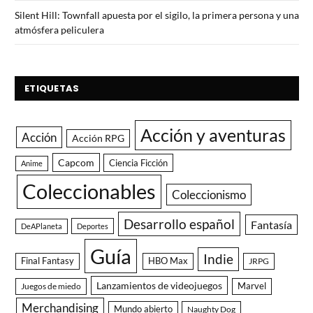
Silent Hill: Townfall apuesta por el sigilo, la primera persona y una
atmósfera peliculera
ETIQUETAS
Acción y aventuras
Acción
Acción RPG
Capcom
Ciencia Ficción
Anime
Coleccionables
Coleccionismo
Desarrollo español
Fantasía
DeAPlaneta
Deportes
Guía
Indie
Final Fantasy
HBO Max
JRPG
Lanzamientos de videojuegos
Juegos de miedo
Marvel
Merchandising
Mundo abierto
Naughty Dog