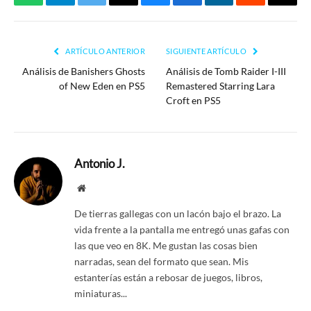
WhatsApp
Telegram
Twitter
Threads
Bluesky
Facebook
LinkedIn
Reddit
Copia
enlac
ARTÍCULO ANTERIOR
SIGUIENTE ARTÍCULO
Análisis de Banishers Ghosts
Análisis de Tomb Raider I-III
of New Eden en PS5
Remastered Starring Lara
Croft en PS5
Antonio J.
Website
De tierras gallegas con un lacón bajo el brazo. La
vida frente a la pantalla me entregó unas gafas con
las que veo en 8K. Me gustan las cosas bien
narradas, sean del formato que sean. Mis
estanterías están a rebosar de juegos, libros,
miniaturas...