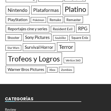
Platino
Nintendo
Plataformas
PlayStation
Remaster
Remake
Pokémon
RPG
Reportajes cine y series
Resident Evil
Sony Pictures
Shooter
Square Enix
Soulslike
Terror
Survival Horror
Star Wars
Trofeos y Logros
Vértice 360
Warner Bros Pictures
Zombies
Xbox
CATEGORÍAS
Review