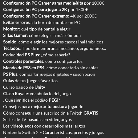
Configuración PC Gamer gama media/alta
por 1000€
Configuración PC para jugar a 2K
por 1500€
Configuración PC Gamer extremo:
4K por 2000€
Evitar errores
a la hora de montar un PC
Monitor
: qué tipo de pantalla elegir
Sillas Gamer
: cómo elegir la más cómoda
Sonido
: cómo elegir los mejores cascos inalámbricos
Teclados
: Tipo de membrana, mecánico, ergonómico…
Caducidad PS Plus
: ¿cómo saberla?
Controles parentales
: cómo configurarlos
Mando de PS3 en PS4
: cómo conectarlo sin cables
PS Plus
: compartir juegos digitales y suscripción
Guías
de tus juegos favoritos
Curso básico de
Unity
Clash Royale
: vocabulario del juego
¿Qué significa el código
PEGI
?
Consejos para
mejorar tu postura
jugando
Cómo conseguir una suscripción a Twitch
GRATIS
Series de TV basadas en videojuegos
Los videojuegos con desarrollos más largos
Nintendo Switch 2 – Características, precios y juegos