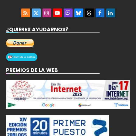
RSS
X
Instagram
YouTube
Twitch
Bluesky
Threads
Facebook
LinkedIn
(Twitter)
¿QUIERES AYUDARNOS?
PREMIOS DE LA WEB