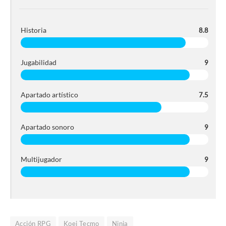
Historia
8.8
Jugabilidad
9
Apartado artístico
7.5
Apartado sonoro
9
Multijugador
9
Acción RPG
Koei Tecmo
Ninja