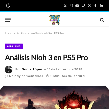
X
Instagram
YouTube
Twitch
Threads
Faceboo
Link
(Twitter)
Inicio
-
Análisis
-
Análisis Nioh 3 en PS5 Pro
ANÁLISIS
Análisis Nioh 3 en PS5 Pro
Por
Daniel López
15 de febrero de 2026
No hay comentarios
11 Minutos de lectura