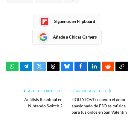
Síguenos en Flipboard
Añade a Chicas Gamers
WhatsApp
Telegram
Twitter
Threads
Bluesky
Facebook
LinkedIn
Reddit
Copia
enlac
ARTÍCULO ANTERIOR
SIGUIENTE ARTÍCULO
Análisis Reanimal en
HOLLYLOVE: cuando el amor
Nintendo Switch 2
apasionado de FSO es música
para tus oídos en San Valentín