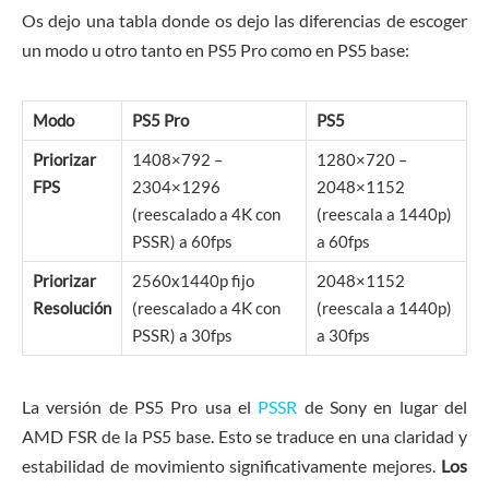
Os dejo una tabla donde os dejo las diferencias de escoger
un modo u otro tanto en PS5 Pro como en PS5 base:
Modo
PS5 Pro
PS5
Priorizar
1408×792 –
1280×720 –
FPS
2304×1296
2048×1152
(reescalado a 4K con
(reescala a 1440p)
PSSR) a 60fps
a 60fps
Priorizar
2560x1440p fijo
2048×1152
Resolución
(reescalado a 4K con
(reescala a 1440p)
PSSR) a 30fps
a 30fps
La versión de PS5 Pro usa el
PSSR
de Sony en lugar del
AMD FSR de la PS5 base. Esto se traduce en una claridad y
estabilidad de movimiento significativamente mejores.
Los