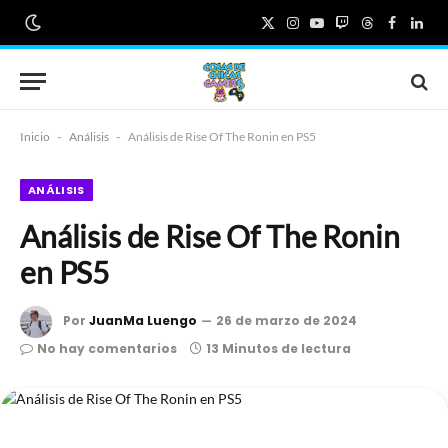
X
Instagram
YouTube
Twitch
Threads
Faceboo
Link
(Twitter)
Inicio
-
Análisis
-
Análisis de Rise Of The Ronin en PS5
ANÁLISIS
Análisis de Rise Of The Ronin
en PS5
Por
JuanMa Luengo
26 de marzo de 2024
No hay comentarios
13 Minutos de lectura