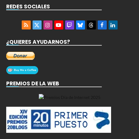
REDES SOCIALES
RSS
X
Instagram
YouTube
Twitch
Bluesky
Threads
Facebook
LinkedIn
(Twitter)
¿QUIERES AYUDARNOS?
PREMIOS DE LA WEB