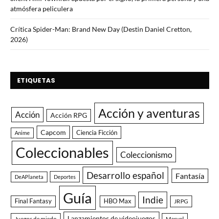
atmósfera peliculera
Crítica Spider-Man: Brand New Day (Destin Daniel Cretton,
2026)
ETIQUETAS
Acción y aventuras
Acción
Acción RPG
Capcom
Ciencia Ficción
Anime
Coleccionables
Coleccionismo
Desarrollo español
Fantasía
DeAPlaneta
Deportes
Guía
Indie
Final Fantasy
HBO Max
JRPG
Lanzamientos de videojuegos
Juegos de miedo
Marvel