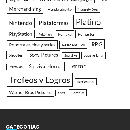
Merchandising
Mundo abierto
Naughty Dog
Platino
Nintendo
Plataformas
PlayStation
Remaster
Remake
Pokémon
RPG
Reportajes cine y series
Resident Evil
Sony Pictures
Shooter
Square Enix
Soulslike
Terror
Survival Horror
Star Wars
Trofeos y Logros
Vértice 360
Warner Bros Pictures
Zombies
Xbox
CATEGORÍAS