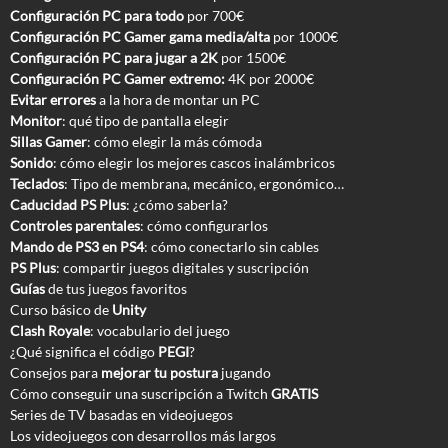
Configuración PC para todo
por 700€
Configuración PC Gamer gama media/alta
por 1000€
Configuración PC para jugar a 2K
por 1500€
Configuración PC Gamer extremo:
4K por 2000€
Evitar errores
a la hora de montar un PC
Monitor
: qué tipo de pantalla elegir
Sillas Gamer
: cómo elegir la más cómoda
Sonido
: cómo elegir los mejores cascos inalámbricos
Teclados
: Tipo de membrana, mecánico, ergonómico…
Caducidad PS Plus
: ¿cómo saberla?
Controles parentales
: cómo configurarlos
Mando de PS3 en PS4
: cómo conectarlo sin cables
PS Plus
: compartir juegos digitales y suscripción
Guías
de tus juegos favoritos
Curso básico de
Unity
Clash Royale
: vocabulario del juego
¿Qué significa el código
PEGI
?
Consejos para
mejorar tu postura
jugando
Cómo conseguir una suscripción a Twitch
GRATIS
Series de TV basadas en videojuegos
Los videojuegos con desarrollos más largos