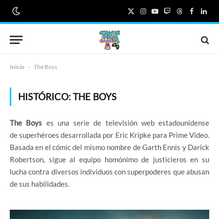
X
Instagram
YouTube
Twitch
Threads
Faceboo
Link
(Twitter)
Inicio
-
The Boys
HISTÓRICO:
THE BOYS
The Boys
es una serie de televisión web estadounidense
de superhéroes desarrollada por Eric Kripke para Prime Video.
Basada en el cómic del mismo nombre de Garth Ennis y Darick
Robertson, sigue al equipo homónimo de justicieros en su
lucha contra diversos individuos con superpoderes que abusan
de sus habilidades.