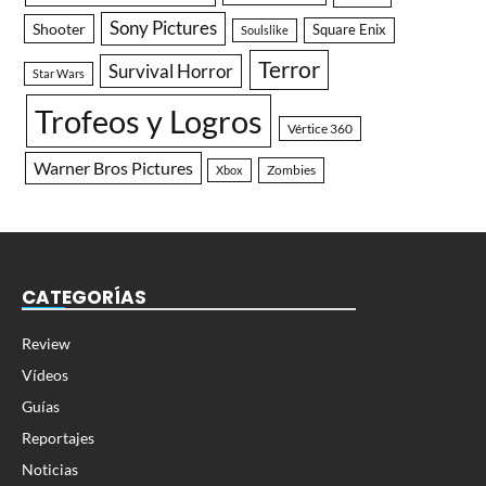
Sony Pictures
Shooter
Square Enix
Soulslike
Terror
Survival Horror
Star Wars
Trofeos y Logros
Vértice 360
Warner Bros Pictures
Zombies
Xbox
CATEGORÍAS
Review
Vídeos
Guías
Reportajes
Noticias