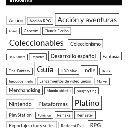
ETIQUETAS
Acción y aventuras
Acción
Acción RPG
Capcom
Ciencia Ficción
Anime
Coleccionables
Coleccionismo
Desarrollo español
Fantasía
DeAPlaneta
Deportes
Guía
Indie
Final Fantasy
HBO Max
JRPG
Lanzamientos de videojuegos
Juegos de miedo
Marvel
Merchandising
Mundo abierto
Naughty Dog
Platino
Nintendo
Plataformas
PlayStation
Remaster
Remake
Pokémon
RPG
Reportajes cine y series
Resident Evil