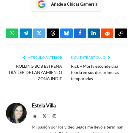
Añade a Chicas Gamers a
WhatsApp
Telegram
Twitter
Threads
Bluesky
Facebook
LinkedIn
Reddit
Copia
enlac
ARTÍCULO ANTERIOR
SIGUIENTE ARTÍCULO
ROLLING BOB ESTRENA
Rick y Morty esconde una
TRÁILER DE LANZAMIENTO
teoría en sus dos primeras
– ZONA INDIE
temporadas
Estela Villa
Website
X
Instagram
(Twitter)
Mi pasión por los videojuegos me llevó a terminar