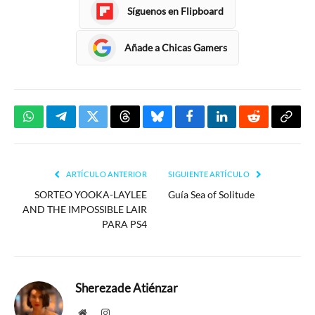
Síguenos en Flipboard
Añade a Chicas Gamers
WhatsApp
Telegram
Twitter
Threads
Bluesky
Facebook
LinkedIn
Reddit
Copia
enlac
ARTÍCULO ANTERIOR
SIGUIENTE ARTÍCULO
SORTEO YOOKA-LAYLEE
Guía Sea of Solitude
AND THE IMPOSSIBLE LAIR
PARA PS4
Sherezade Atiénzar
Website
Instagram