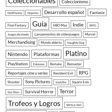
Coleccionables
Coleccionismo
Desarrollo español
Fantasía
DeAPlaneta
Deportes
Guía
Indie
Final Fantasy
HBO Max
JRPG
Lanzamientos de videojuegos
Juegos de miedo
Marvel
Merchandising
Mundo abierto
Naughty Dog
Platino
Nintendo
Plataformas
PlayStation
Remaster
Remake
Pokémon
RPG
Reportajes cine y series
Resident Evil
Sony Pictures
Shooter
Square Enix
Soulslike
Terror
Survival Horror
Star Wars
Trofeos y Logros
Vértice 360