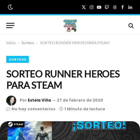
X
Instagram
YouTube
Twitch
Threads
Faceboo
Link
(Twitter)
Inicio
-
Sorteos
-
SORTEO RUNNER HEROES PARA STEAM
SORTEOS
SORTEO RUNNER HEROES
PARA STEAM
Por
Estela Villa
27 de febrero de 2020
No hay comentarios
1 Minuto de lectura