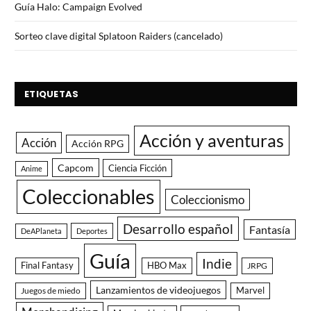
Guía Halo: Campaign Evolved
Sorteo clave digital Splatoon Raiders (cancelado)
ETIQUETAS
Acción y aventuras
Acción
Acción RPG
Capcom
Ciencia Ficción
Anime
Coleccionables
Coleccionismo
Desarrollo español
Fantasía
DeAPlaneta
Deportes
Guía
Indie
Final Fantasy
HBO Max
JRPG
Lanzamientos de videojuegos
Juegos de miedo
Marvel