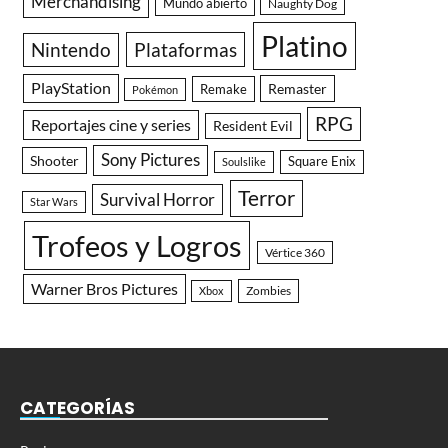
Merchandising
Mundo abierto
Naughty Dog
Platino
Nintendo
Plataformas
PlayStation
Remaster
Remake
Pokémon
RPG
Reportajes cine y series
Resident Evil
Sony Pictures
Shooter
Square Enix
Soulslike
Terror
Survival Horror
Star Wars
Trofeos y Logros
Vértice 360
Warner Bros Pictures
Zombies
Xbox
CATEGORÍAS