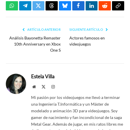
WhatsApp
Telegram
Twitter
Threads
Bluesky
Facebook
LinkedIn
Reddit
Copia
enlac
ARTÍCULO ANTERIOR
SIGUIENTE ARTÍCULO
Análisis Bayonetta Remaster
Actores famosos en
10th Anniversary en Xbox
videojuegos
One S
Estela Villa
Website
X
Instagram
(Twitter)
Mi pasión por los videojuegos me llevó a terminar
una Ingeniería T.Informática y un Máster de
modelado y animación 3D para videojuegos. Soy
gamer de nacimiento y fan incondicional de la saga
Metal Gear. Además de jugar, en mis ratos libres me