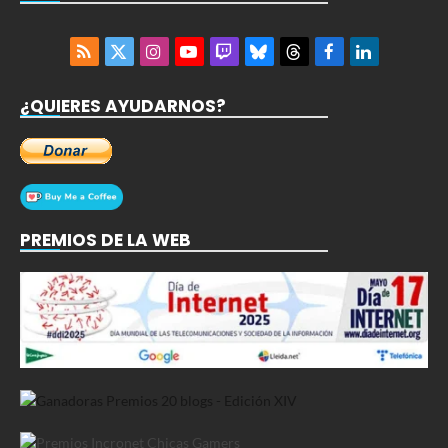
RSS
X
Instagram
YouTube
Twitch
Bluesky
Threads
Facebook
LinkedIn
(Twitter)
¿QUIERES AYUDARNOS?
PREMIOS DE LA WEB