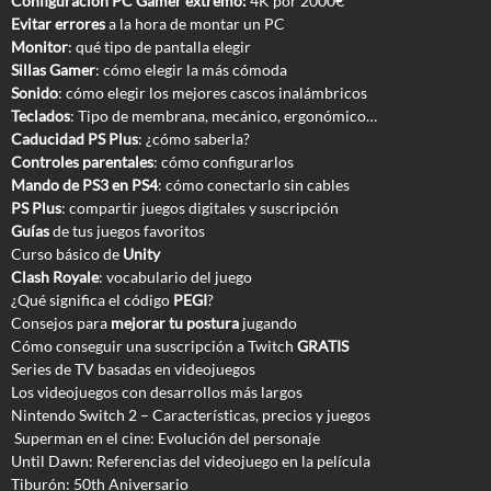
Configuración PC Gamer extremo:
4K por 2000€
Evitar errores
a la hora de montar un PC
Monitor
: qué tipo de pantalla elegir
Sillas Gamer
: cómo elegir la más cómoda
Sonido
: cómo elegir los mejores cascos inalámbricos
Teclados
: Tipo de membrana, mecánico, ergonómico…
Caducidad PS Plus
: ¿cómo saberla?
Controles parentales
: cómo configurarlos
Mando de PS3 en PS4
: cómo conectarlo sin cables
PS Plus
: compartir juegos digitales y suscripción
Guías
de tus juegos favoritos
Curso básico de
Unity
Clash Royale
: vocabulario del juego
¿Qué significa el código
PEGI
?
Consejos para
mejorar tu postura
jugando
Cómo conseguir una suscripción a Twitch
GRATIS
Series de TV basadas en videojuegos
Los videojuegos con desarrollos más largos
Nintendo Switch 2 – Características, precios y juegos
Superman en el cine: Evolución del personaje
Until Dawn: Referencias del videojuego en la película
Tiburón: 50th Aniversario