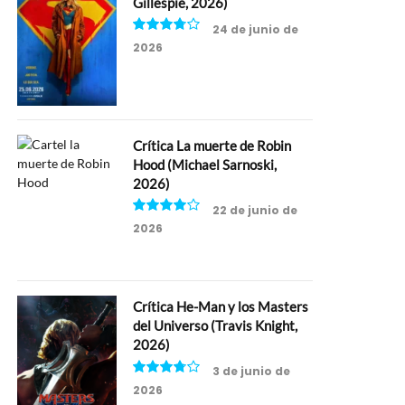
Gillespie, 2026)
24 de junio de
2026
7.5
Crítica La muerte de Robin
Hood (Michael Sarnoski,
2026)
22 de junio de
2026
8
Crítica He-Man y los Masters
del Universo (Travis Knight,
2026)
3 de junio de
2026
7.5