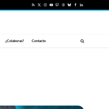
RSS
X
Instagram
YouTube
Twitch
Threads
Bluesky
Facebook
LinkedIn
(Twitter)
¿Colaboras?
Contacto