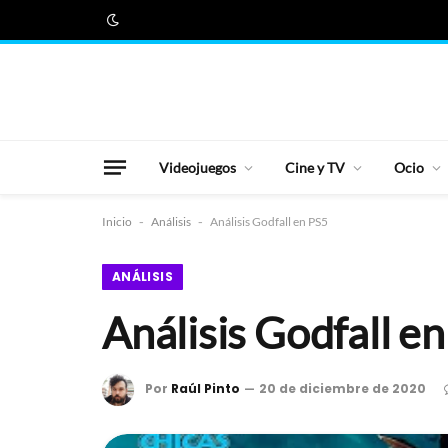
Videojuegos
Cine y TV
Ocio
Inicio
-
Análisis
-
Análisis Godfall en PS5
ANÁLISIS
Análisis Godfall e
Por
Raúl Pinto
20 de diciembre de 2020