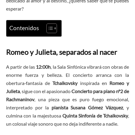
dedicado al amor y al destino, ¿quieres saber qué te puedes
esperar?
Contenidos
Romeo y Julieta, separados al nacer
A partir de las
12:00h
, la Sala Sinfónica vibrará con obras de
enorme fuerza y belleza. El concierto arranca con la
obertura‑fantasía de
Tchaikovsky
inspirada en
Romeo y
Julieta
, sigue con el apasionado
Concierto para piano nº2 de
Rachmaninov
, una pieza que es puro fuego emocional,
interpretado por la
pianista Susana Gómez Vázquez
, y
culmina con la majestuosa
Quinta Sinfonía de Tchaikovsky
,
un colosal viaje sonoro que no deja indiferente a nadie.