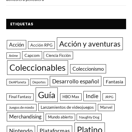
ETIQUETAS
Acción y aventuras
Acción
Acción RPG
Capcom
Ciencia Ficción
Anime
Coleccionables
Coleccionismo
Desarrollo español
Fantasía
DeAPlaneta
Deportes
Guía
Indie
Final Fantasy
HBO Max
JRPG
Lanzamientos de videojuegos
Juegos de miedo
Marvel
Merchandising
Mundo abierto
Naughty Dog
Platino
Nintendo
Plataformas