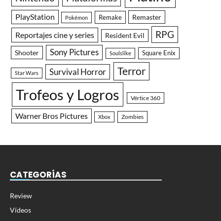
PlayStation
Remaster
Remake
Pokémon
RPG
Reportajes cine y series
Resident Evil
Sony Pictures
Shooter
Square Enix
Soulslike
Terror
Survival Horror
Star Wars
Trofeos y Logros
Vértice 360
Warner Bros Pictures
Zombies
Xbox
CATEGORÍAS
Review
Vídeos