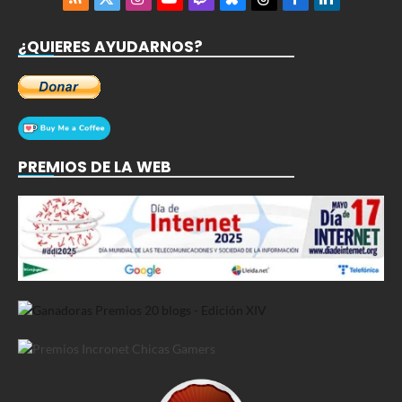
RSS
X
Instagram
YouTube
Twitch
Bluesky
Threads
Facebook
LinkedIn
(Twitter)
¿QUIERES AYUDARNOS?
PREMIOS DE LA WEB