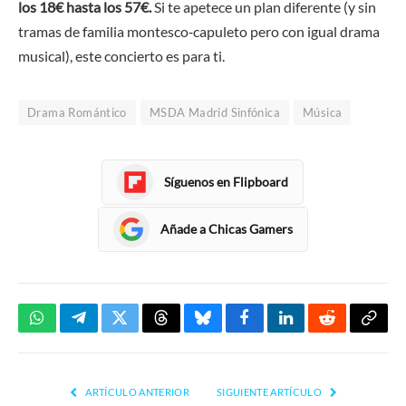
los 18€ hasta los 57€.
Si te apetece un plan diferente (y sin
tramas de familia montesco‑capuleto pero con igual drama
musical), este concierto es para ti.
Drama Romántico
MSDA Madrid Sinfónica
Música
Síguenos en Flipboard
Añade a Chicas Gamers
WhatsApp
Telegram
Twitter
Threads
Bluesky
Facebook
LinkedIn
Reddit
Copia
enlac
ARTÍCULO ANTERIOR
SIGUIENTE ARTÍCULO