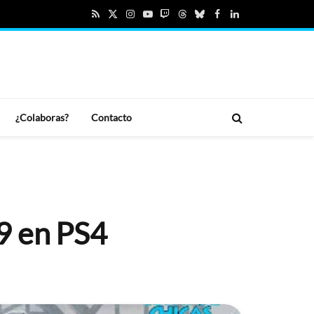
RSS
X
Instagram
YouTube
Twitch
Threads
Bluesky
Facebook
LinkedIn
(Twitter)
¿Colaboras?
Contacto
9 en PS4