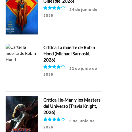
Gillespie, 2026)
24 de junio de
2026
7.5
Crítica La muerte de Robin
Hood (Michael Sarnoski,
2026)
22 de junio de
2026
8
Crítica He-Man y los Masters
del Universo (Travis Knight,
2026)
3 de junio de
2026
7.5