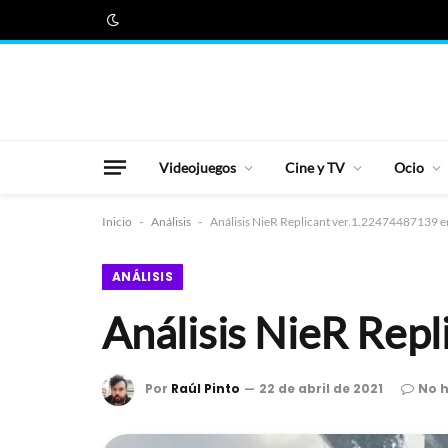
Videojuegos
Cine y TV
Ocio
Inicio
-
Análisis
-
Análisis NieR Replicant ver.1.22474487139 e
ANÁLISIS
Análisis NieR Rep
Por
Raúl Pinto
22 de abril de 2021
No 