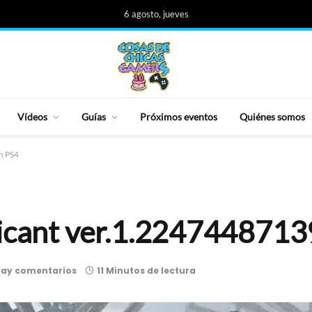
6 agosto, jueves
Vídeos
Guías
Próximos eventos
Quiénes somos
n PS4
licant ver.1.2247448713
hay comentarios
11 Minutos de lectura