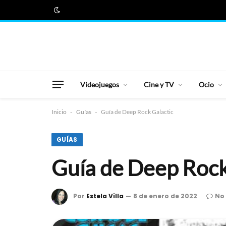
Videojuegos
Cine y TV
Ocio
Inicio
-
Guías
-
Guía de Deep Rock Galactic
GUÍAS
Guía de Deep Rock
Por
Estela Villa
8 de enero de 2022
No