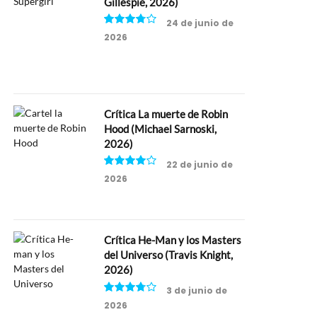
Gillespie, 2026)
24 de junio de
2026
7.5
Crítica La muerte de Robin
Hood (Michael Sarnoski,
2026)
22 de junio de
2026
8
Crítica He-Man y los Masters
del Universo (Travis Knight,
2026)
3 de junio de
2026
7.5