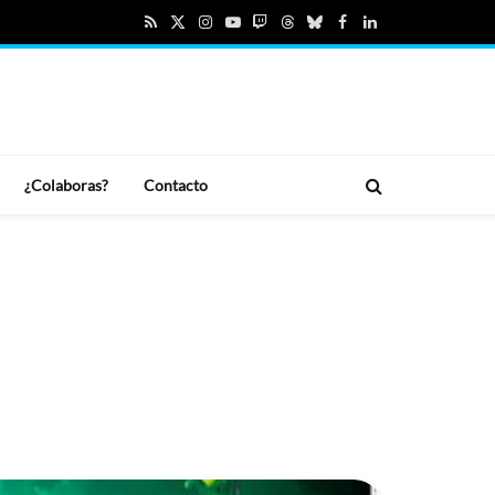
RSS
X
Instagram
YouTube
Twitch
Threads
Bluesky
Facebook
LinkedIn
(Twitter)
¿Colaboras?
Contacto