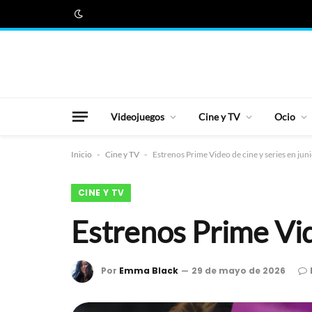
Videojuegos
Cine y TV
Ocio
Inicio
-
Cine y TV
-
Estrenos Prime Video de cine y series en jun
CINE Y TV
Estrenos Prime Vid
Por
Emma Black
29 de mayo de 2026