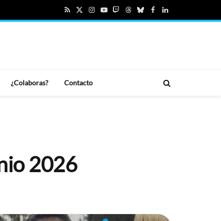
RSS
X
Instagram
YouTube
Twitch
Threads
Bluesky
Facebook
LinkedIn
(Twitter)
¿Colaboras?
Contacto
unio 2026