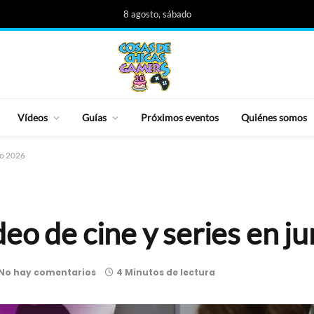
8 agosto, sábado
Vídeos
Guías
Próximos eventos
Quiénes somos
io 2026
eo de cine y series en j
No hay comentarios
4 Minutos de lectura