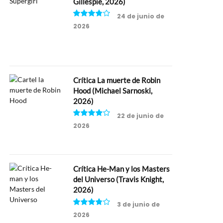
Gillespie, 2026)
24 de junio de
2026
7.5
Crítica La muerte de Robin
Hood (Michael Sarnoski,
2026)
22 de junio de
2026
8
Crítica He-Man y los Masters
del Universo (Travis Knight,
2026)
3 de junio de
2026
7.5