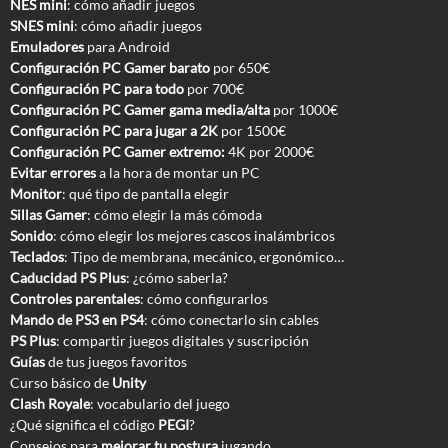
NES mini
: cómo añadir juegos
SNES mini
: cómo añadir juegos
Emuladores
para Android
Configuración PC Gamer barato
por 650€
Configuración PC para todo
por 700€
Configuración PC Gamer gama media/alta
por 1000€
Configuración PC para jugar a 2K
por 1500€
Configuración PC Gamer extremo:
4K por 2000€
Evitar errores
a la hora de montar un PC
Monitor
: qué tipo de pantalla elegir
Sillas Gamer
: cómo elegir la más cómoda
Sonido
: cómo elegir los mejores cascos inalámbricos
Teclados
: Tipo de membrana, mecánico, ergonómico…
Caducidad PS Plus
: ¿cómo saberla?
Controles parentales
: cómo configurarlos
Mando de PS3 en PS4
: cómo conectarlo sin cables
PS Plus
: compartir juegos digitales y suscripción
Guías
de tus juegos favoritos
Curso básico de
Unity
Clash Royale
: vocabulario del juego
¿Qué significa el código
PEGI
?
Consejos para
mejorar tu postura
jugando