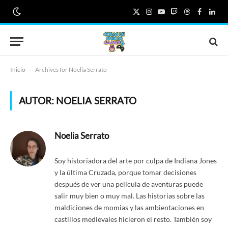
X
Instagram
YouTube
Twitch
Threads
Faceboo
Link
(Twitter)
Inicio
-
Archives for Noelia Serrato
AUTOR:
NOELIA SERRATO
Noelia Serrato
Soy historiadora del arte por culpa de Indiana Jones
y la última Cruzada, porque tomar decisiones
después de ver una película de aventuras puede
salir muy bien o muy mal. Las historias sobre las
maldiciones de momias y las ambientaciones en
castillos medievales hicieron el resto. También soy