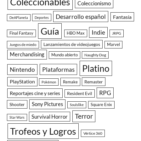
Coleccionables
Coleccionismo
Desarrollo español
Fantasía
DeAPlaneta
Deportes
Guía
Indie
Final Fantasy
HBO Max
JRPG
Lanzamientos de videojuegos
Juegos de miedo
Marvel
Merchandising
Mundo abierto
Naughty Dog
Platino
Nintendo
Plataformas
PlayStation
Remaster
Remake
Pokémon
RPG
Reportajes cine y series
Resident Evil
Sony Pictures
Shooter
Square Enix
Soulslike
Terror
Survival Horror
Star Wars
Trofeos y Logros
Vértice 360