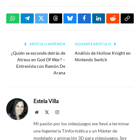
WhatsApp
Telegram
Twitter
Threads
Bluesky
Facebook
LinkedIn
Reddit
Copia
enlac
ARTÍCULO ANTERIOR
SIGUIENTE ARTÍCULO
¿Quién se esconde detrás de
Análisis de Hollow Knight en
Atreus en God Of War? –
Nintendo Switch
Entrevista con Ramón De
Arana
Estela Villa
Website
X
Instagram
(Twitter)
Mi pasión por los videojuegos me llevó a terminar
una Ingeniería T.Informática y un Máster de
modelado y animación 3D para videojuegos. Soy