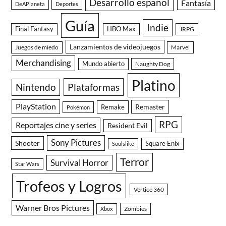
Desarrollo español
Fantasía
DeAPlaneta
Deportes
Guía
Indie
Final Fantasy
HBO Max
JRPG
Lanzamientos de videojuegos
Juegos de miedo
Marvel
Merchandising
Mundo abierto
Naughty Dog
Platino
Nintendo
Plataformas
PlayStation
Remaster
Remake
Pokémon
RPG
Reportajes cine y series
Resident Evil
Sony Pictures
Shooter
Square Enix
Soulslike
Terror
Survival Horror
Star Wars
Trofeos y Logros
Vértice 360
Warner Bros Pictures
Zombies
Xbox