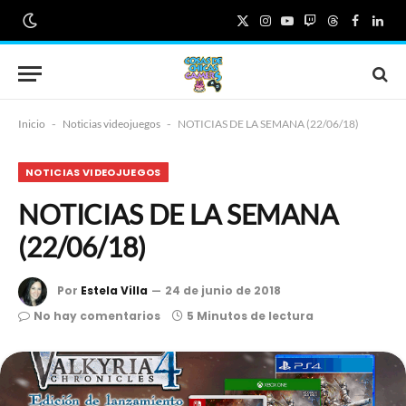
X
Instagram
YouTube
Twitch
Threads
Faceboo
Link
(Twitter)
Inicio
-
Noticias videojuegos
-
NOTICIAS DE LA SEMANA (22/06/18)
NOTICIAS VIDEOJUEGOS
NOTICIAS DE LA SEMANA
(22/06/18)
Por
Estela Villa
24 de junio de 2018
No hay comentarios
5 Minutos de lectura