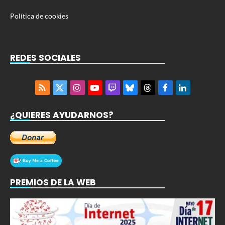
Política de cookies
REDES SOCIALES
RSS
X
Instagram
YouTube
Twitch
Bluesky
Threads
Facebook
LinkedIn
(Twitter)
¿QUIERES AYUDARNOS?
PREMIOS DE LA WEB