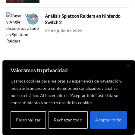
Análisis Splatoon Raiders en Nintendo
9.0
Switch 2
26 de julio de 2026
Valoramos tu privacidad
Análisis Halo: Campaign Evolved en PS5
8.6
Pro
Usamos cookies para mejorar su experiencia de navegación,
23 de julio de 2026
mostrarle anuncios o contenidos personalizados y analizar
nuestro tráfico. Al hacer clic en “Aceptar todo” usted da su
consentimiento a nuestro uso de las cookies.
Personalizar
Rechazar todo
Aceptar todo
ÚLTIMAS CRÍTICAS DE CINE