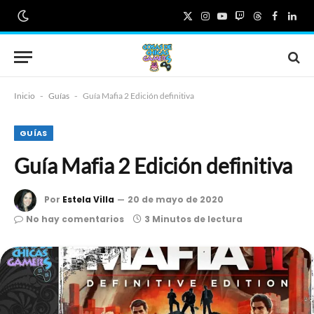
X
Instagram
YouTube
Twitch
Threads
Faceboo
Link
(Twitter)
Inicio
-
Guías
-
Guía Mafia 2 Edición definitiva
GUÍAS
Guía Mafia 2 Edición definitiva
Por
Estela Villa
20 de mayo de 2020
No hay comentarios
3 Minutos de lectura