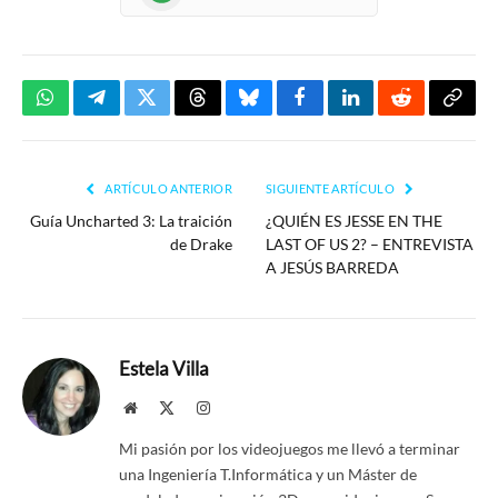
WhatsApp
Telegram
Twitter
Threads
Bluesky
Facebook
LinkedIn
Reddit
Copia
enlac
ARTÍCULO ANTERIOR
SIGUIENTE ARTÍCULO
Guía Uncharted 3: La traición
¿QUIÉN ES JESSE EN THE
de Drake
LAST OF US 2? – ENTREVISTA
A JESÚS BARREDA
Estela Villa
Website
X
Instagram
(Twitter)
Mi pasión por los videojuegos me llevó a terminar
una Ingeniería T.Informática y un Máster de