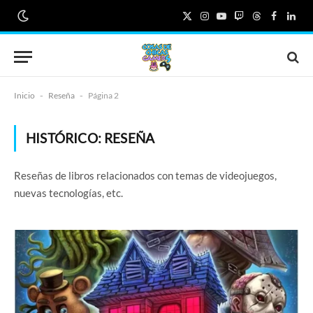
X
Instagram
YouTube
Twitch
Threads
Faceboo
Link
(Twitter)
Inicio
-
Reseña
-
Página 2
HISTÓRICO:
RESEÑA
Reseñas de libros relacionados con temas de videojuegos,
nuevas tecnologías, etc.