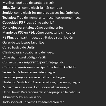
Monitor
: qué tipo de pantalla elegir
Sillas Gamer
: cómo elegir la más cómoda
Sonido
: cómo elegir los mejores cascos inalámbricos
Teclados
: Tipo de membrana, mecánico, ergonómico…
Caducidad PS Plus
: ¿cómo saberla?
Controles parentales
: cómo configurarlos
Mando de PS3 en PS4
: cómo conectarlo sin cables
PS Plus
: compartir juegos digitales y suscripción
Guías
de tus juegos favoritos
Curso básico de
Unity
Clash Royale
: vocabulario del juego
¿Qué significa el código
PEGI
?
Consejos para
mejorar tu postura
jugando
Cómo conseguir una suscripción a Twitch
GRATIS
Series de TV basadas en videojuegos
Los videojuegos con desarrollos más largos
Nintendo Switch 2 – Características, precios y juegos
Superman en el cine: Evolución del personaje
Until Dawn: Referencias del videojuego en la película
Tiburón: 50th Aniversario
Todo sobre el universo Expediente Warren