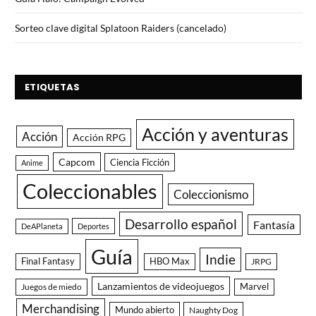
Sorteo clave digital Splatoon Raiders (cancelado)
ETIQUETAS
Acción y aventuras
Acción
Acción RPG
Capcom
Ciencia Ficción
Anime
Coleccionables
Coleccionismo
Desarrollo español
Fantasía
DeAPlaneta
Deportes
Guía
Indie
Final Fantasy
HBO Max
JRPG
Lanzamientos de videojuegos
Juegos de miedo
Marvel
Merchandising
Mundo abierto
Naughty Dog