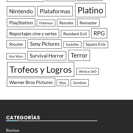
Platino
Nintendo
Plataformas
PlayStation
Remaster
Remake
Pokémon
RPG
Reportajes cine y series
Resident Evil
Sony Pictures
Shooter
Square Enix
Soulslike
Terror
Survival Horror
Star Wars
Trofeos y Logros
Vértice 360
Warner Bros Pictures
Zombies
Xbox
CATEGORÍAS
Review