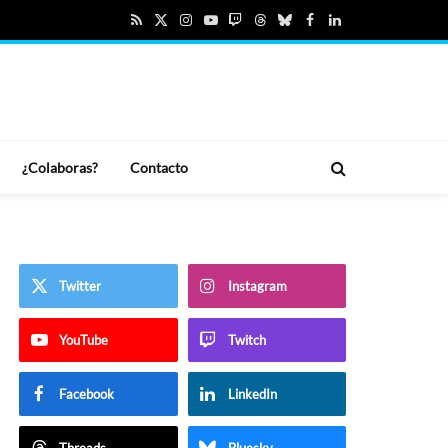
RSS
X
Instagram
YouTube
Twitch
Threads
Bluesky
Facebook
LinkedIn
(Twitter)
¿Colaboras?
Contacto
Twitter
Instagram
YouTube
Twitch
Facebook
LinkedIn