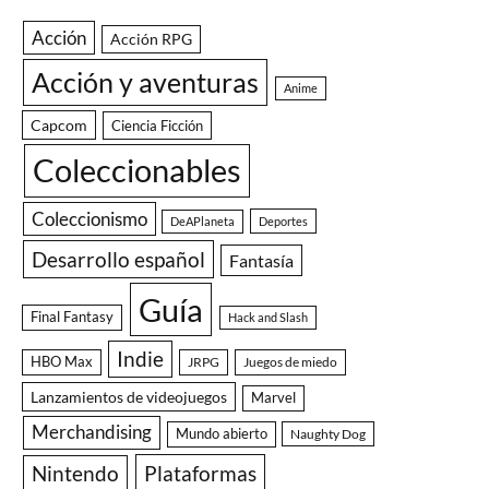
Acción
Acción RPG
Acción y aventuras
Anime
Capcom
Ciencia Ficción
Coleccionables
Coleccionismo
DeAPlaneta
Deportes
Desarrollo español
Fantasía
Guía
Final Fantasy
Hack and Slash
Indie
HBO Max
JRPG
Juegos de miedo
Lanzamientos de videojuegos
Marvel
Merchandising
Mundo abierto
Naughty Dog
Nintendo
Plataformas