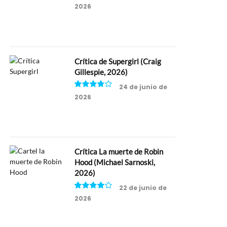
2026
6.5
Crítica de Supergirl (Craig
Gillespie, 2026)
24 de junio de
2026
7.5
Crítica La muerte de Robin
Hood (Michael Sarnoski,
2026)
22 de junio de
2026
8