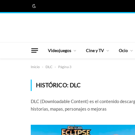
Videojuegos
Cine y TV
Ocio
Inicio
-
DLC
-
Página 3
HISTÓRICO:
DLC
DLC (Downloadable Content) es el contenido descarga
historias, mapas, personajes o mejoras