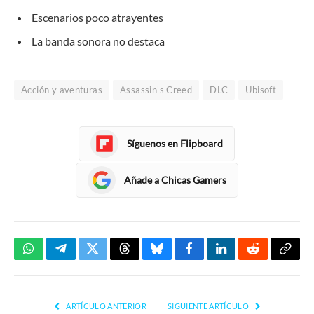
Escenarios poco atrayentes
La banda sonora no destaca
Acción y aventuras
Assassin's Creed
DLC
Ubisoft
Síguenos en Flipboard
Añade a Chicas Gamers
WhatsApp
Telegram
Twitter
Threads
Bluesky
Facebook
LinkedIn
Reddit
Copia
enlac
ARTÍCULO ANTERIOR
SIGUIENTE ARTÍCULO