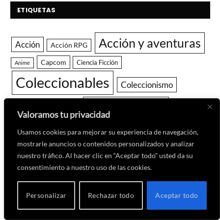
ETIQUETAS
Acción y aventuras
Acción
Acción RPG
Capcom
Ciencia Ficción
Anime
Coleccionables
Coleccionismo
Desarrollo español
Fantasía
DeAPlaneta
Deportes
Valoramos tu privacidad
Guía
Usamos cookies para mejorar su experiencia de navegación,
Final Fantasy
HBO Max
Hack and Slash
mostrarle anuncios o contenidos personalizados y analizar
Indie
JRPG
Juegos de miedo
nuestro tráfico. Al hacer clic en “Aceptar todo” usted da su
consentimiento a nuestro uso de las cookies.
Merchandising
Lanzamientos de videojuegos
Marvel
Nintendo
Mundo abierto
Naughty Dog
Personalizar
Rechazar todo
Aceptar todo
Platino
Plataformas
PlayStation