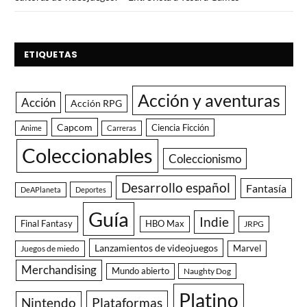
ETIQUETAS
Acción y aventuras
Acción
Acción RPG
Capcom
Ciencia Ficción
Anime
Carreras
Coleccionables
Coleccionismo
Desarrollo español
Fantasía
DeAPlaneta
Deportes
Guía
Indie
Final Fantasy
HBO Max
JRPG
Lanzamientos de videojuegos
Juegos de miedo
Marvel
Merchandising
Mundo abierto
Naughty Dog
Platino
Nintendo
Plataformas