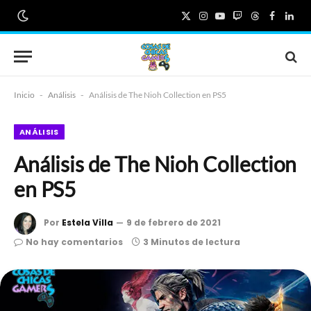
X
Instagram
YouTube
Twitch
Threads
Faceboo
Link
(Twitter)
Inicio
-
Análisis
-
Análisis de The Nioh Collection en PS5
ANÁLISIS
Análisis de The Nioh Collection
en PS5
Por
Estela Villa
9 de febrero de 2021
No hay comentarios
3 Minutos de lectura