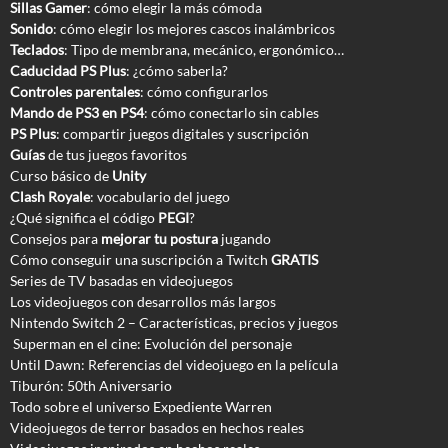
Sillas Gamer
: cómo elegir la más cómoda
Sonido
: cómo elegir los mejores cascos inalámbricos
Teclados
: Tipo de membrana, mecánico, ergonómico…
Caducidad PS Plus
: ¿cómo saberla?
Controles parentales
: cómo configurarlos
Mando de PS3 en PS4
: cómo conectarlo sin cables
PS Plus
: compartir juegos digitales y suscripción
Guías
de tus juegos favoritos
Curso básico de
Unity
Clash Royale
: vocabulario del juego
¿Qué significa el código
PEGI
?
Consejos para
mejorar tu postura
jugando
Cómo conseguir una suscripción a Twitch
GRATIS
Series de TV basadas en videojuegos
Los videojuegos con desarrollos más largos
Nintendo Switch 2 – Características, precios y juegos
Superman en el cine: Evolución del personaje
Until Dawn: Referencias del videojuego en la película
Tiburón: 50th Aniversario
Todo sobre el universo Expediente Warren
Videojuegos de terror basados en hechos reales