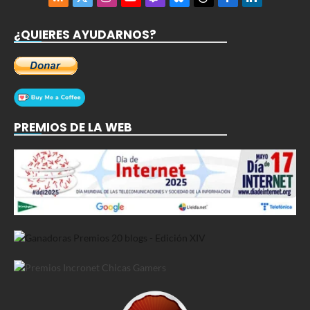
RSS
X
Instagram
YouTube
Twitch
Bluesky
Threads
Facebook
LinkedIn
(Twitter)
¿QUIERES AYUDARNOS?
PREMIOS DE LA WEB