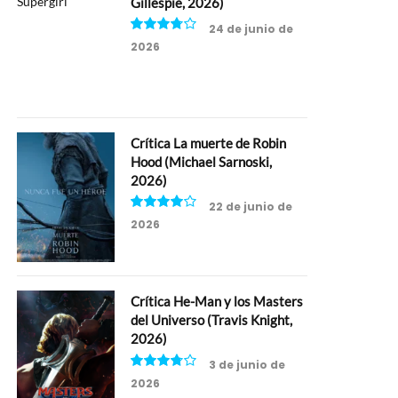
Gillespie, 2026)
24 de junio de
2026
7.5
Crítica La muerte de Robin
Hood (Michael Sarnoski,
2026)
22 de junio de
2026
8
Crítica He-Man y los Masters
del Universo (Travis Knight,
2026)
3 de junio de
2026
7.5