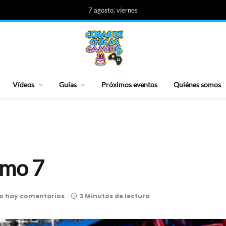
7 agosto, viernes
Vídeos
Guías
Próximos eventos
Quiénes somos
smo 7
o hay comentarios
3 Minutos de lectura