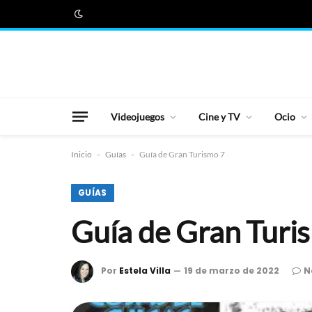
Videojuegos
Cine y TV
Ocio
Inicio
-
Guías
-
Guía de Gran Turismo 7
GUÍAS
Guía de Gran Turi
Por
Estela Villa
19 de marzo de 2022
N