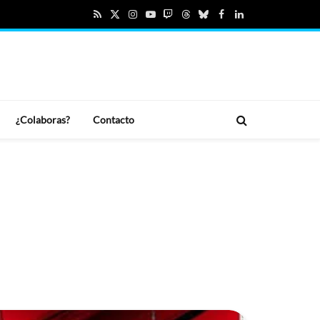
RSS
X
Instagram
YouTube
Twitch
Threads
Bluesky
Facebook
LinkedIn
(Twitter)
¿Colaboras?
Contacto